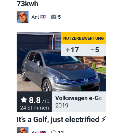
73kwh
Ant
5
GB
17
5
Volkswagen e-Golf
8.8
/10
2019
24 Stimmen
It’s a Golf, just electrified ⚡️
Ant
12