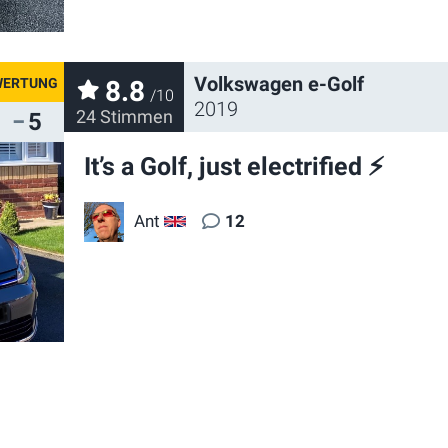
Volkswagen e-Golf
8.8
/10
2019
24 Stimmen
5
It’s a Golf, just electrified ⚡️
Ant
12
GB