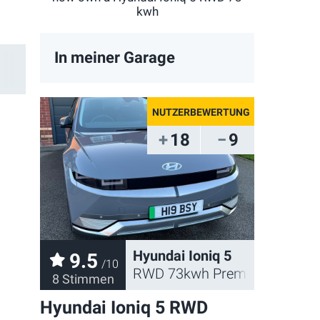
kwh
In meiner Garage
18
9
Hyundai Ioniq 5
9.5
/10
RWD 73kwh Premium 2022
8 Stimmen
Hyundai Ioniq 5 RWD