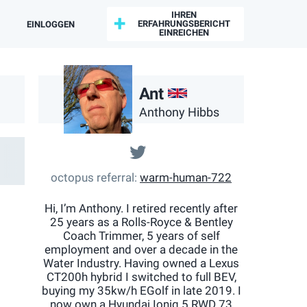
IHREN
ERFAHRUNGSBERICHT
EINLOGGEN
EINREICHEN
GB
Ant
Anthony Hibbs
@@HibbsA
octopus referral
warm-human-722
Hi, I’m Anthony. I retired recently after
25 years as a Rolls-Royce & Bentley
Coach Trimmer, 5 years of self
employment and over a decade in the
Water Industry. Having owned a Lexus
CT200h hybrid I switched to full BEV,
buying my 35kw/h EGolf in late 2019. I
now own a Hyundai Ioniq 5 RWD 73