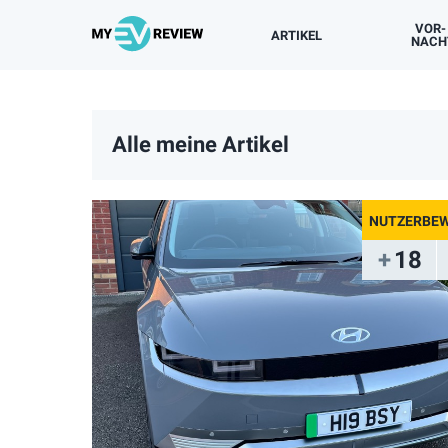
VOR-
ARTIKEL
NACH
NUTZERBEWERTUNGEN
BESITZERERFAHRUNGEN
TESTFAHRTEN
NEUIGKEITEN
NACH MODELLEN
Alle meine Artikel
18