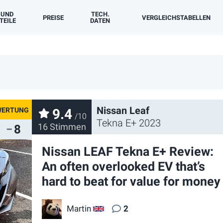
 UND
TECH.
PREISE
VERGLEICHS­TABELLEN
TEILE
DATEN
BATTERIE - BRUTTO
BATTERIE - NUTZBARE
AC-LADELEISTUNG
DC-LADELEISTUNG
MAX. REICHWEITE WLTP
MIN. VERBRAUCH WLTP
BESCHLEUNIGUNG 0-100 KM/H
BESCHLEUNIGUNG 0-60 MPH
BESCHLEUNIGUNG 0-100 MPH
BESCHLEUNIGUNG 0-200 KM/H
VIERTELMEILE
H-GESCHWINDIGKEIT
DREHMOMENT
LEISTUNG
LÄNGE
BREITE
HÖHE
RADSTAND
GEWICHT
KOFFERRAUM
VORDERKOFFERRAUM
WENDEKREIS
LUFTWIDERSTAND CD
BODENFREIHEIT
MAX. ANHÄNGELAST
MAXIMALE ANZAHL DER SITZE
Nissan Leaf
9.4
/10
Tekna E+ 2023
16 Stimmen
8
Nissan LEAF Tekna E+ Review:
An often overlooked EV that’s
hard to beat for value for money
Martin
2
GB