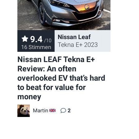
Nissan Leaf
9.4
/10
Tekna E+ 2023
16 Stimmen
Nissan LEAF Tekna E+
Review: An often
overlooked EV that’s hard
to beat for value for
money
Martin
2
GB