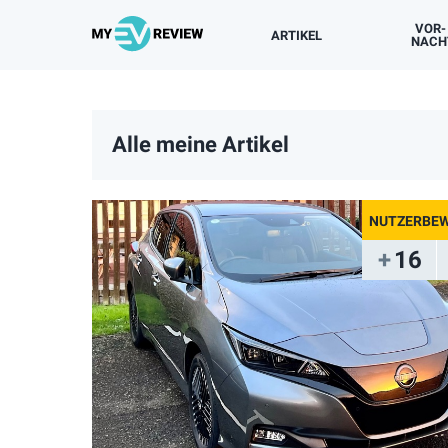
VOR-
ARTIKEL
NACH
NUTZERBEWERTUNGEN
BESITZERERFAHRUNGEN
TESTFAHRTEN
NEUIGKEITEN
NACH MODELLEN
Alle meine Artikel
16