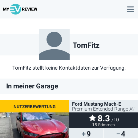
TomFitz
TomFitz stellt keine Kontaktdaten zur Verfügung.
In meiner Garage
Ford Mustang Mach-E
Premium Extended Range AW
8.3
/10
15 Stimmen
9
4