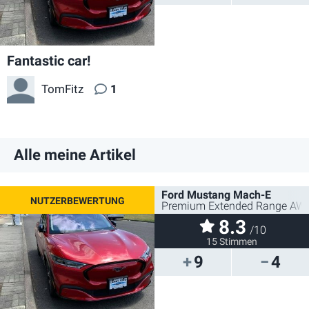
Fantastic car!
TomFitz
1
Alle meine Artikel
Ford Mustang Mach-E
Premium Extended Range AW
8.3
/10
15 Stimmen
9
4