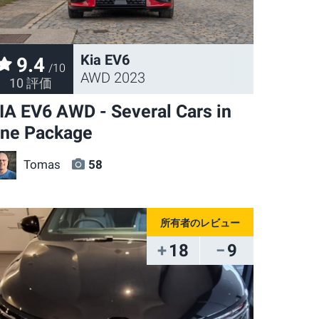
Kia EV6
9.4
/10
AWD 2023
10 評価
IA EV6 AWD - Several Cars in
ne Package
Tomas
58
18
9