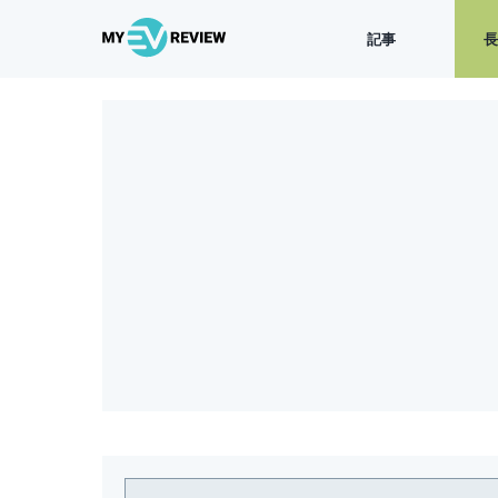
記事
所有者のレビュー
オーナーの話
試運転
ニュース
モデル