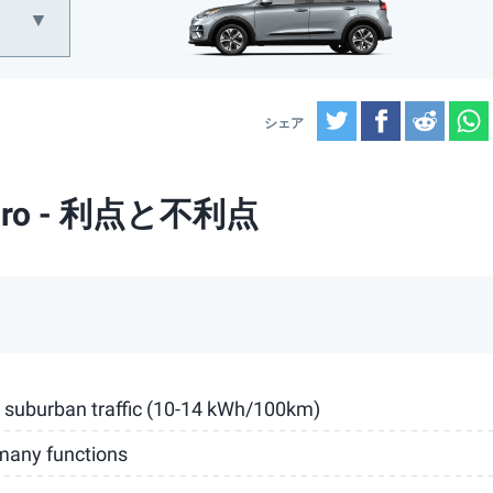
Twitter
Facebook
Reddi
-Niro - 利点と不利点
 suburban traffic (10-14 kWh/100km)
f many functions