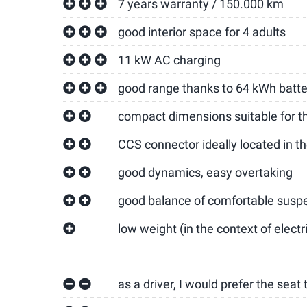
7 years warranty / 150.000 km
good interior space for 4 adults
11 kW AC charging
good range thanks to 64 kWh batte
compact dimensions suitable for th
CCS connector ideally located in the
good dynamics, easy overtaking
good balance of comfortable suspen
low weight (in the context of electr
as a driver, I would prefer the seat 