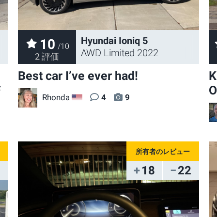
Hyundai Ioniq 5
10
/10
AWD Limited 2022
2 評価
Best car I’ve ever had!
K
F
O
Rhonda
4
9
US
18
22