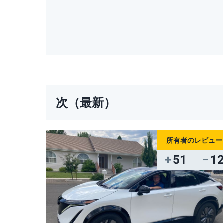
次（最新）
51
1