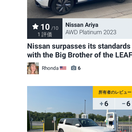
Nissan Ariya
10
/10
AWD Platinum 2023
1 評価
Nissan surpasses its standards
with the Big Brother of the LEA
Rhonda
6
US
6
6