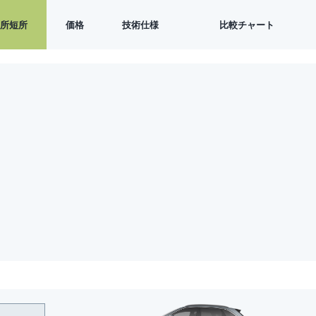
長所短所
価格
技術仕様
比較チャート
バッテリー総容量
利用可能バッテリー容量
電気自動車AC充電比較
DC高速充電
WLTP範囲
WLTP消費
加速0-100 KM/H
加速0-60 MPH
加速0-100 MPH
加速0-200 KM/H
クォーターマイル
最高速度
トルク
出力
長さ
幅
高さ
ホイールベース
重量
トランク /ブートスペース
フランクスペース
最小回転半径（縁石－縁石）
ドラッグ係数CD
地上高
最大牽引能力
シート最大