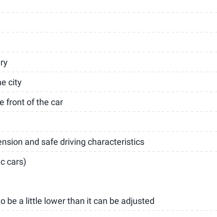
ry
e city
 front of the car
sion and safe driving characteristics
ic cars)
to be a little lower than it can be adjusted