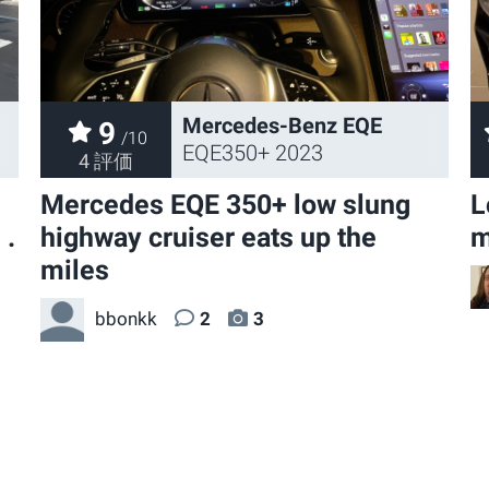
Mercedes-Benz EQE
9
/10
EQE350+ 2023
4 評価
Mercedes EQE 350+ low slung
L
 .
highway cruiser eats up the
m
miles
bbonkk
2
3