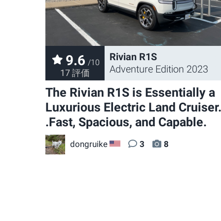
Rivian R1S
9.6
/10
Adventure Edition 2023
17 評価
The Rivian R1S is Essentially a
Luxurious Electric Land Cruiser.
.Fast, Spacious, and Capable.
dongruike
3
8
US