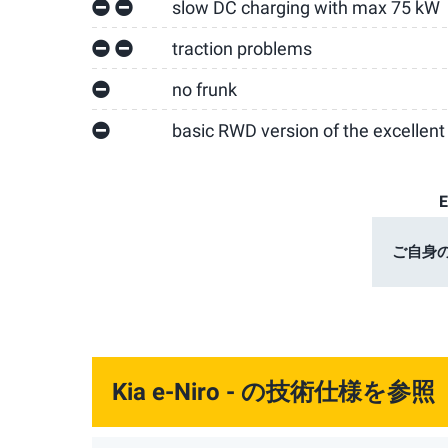
slow DC charging with max 75 kW
traction problems
no frunk
basic RWD version of the excellent 
ご自身
Kia e-Niro -
の技術仕様を参照