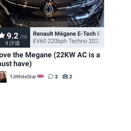
Renault Mégane E-Tech Electric
9.2
/10
EV60 220bph Techno 2022
9 評価
ove the Megane (22KW AC is a
ust have)
TJWhiteStar
2
2
GB