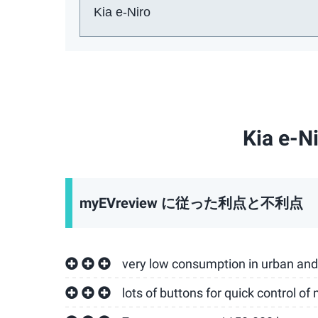
車:
Kia e
myEVreview に従った利点と不利点
very low consumption in urban and
lots of buttons for quick control o