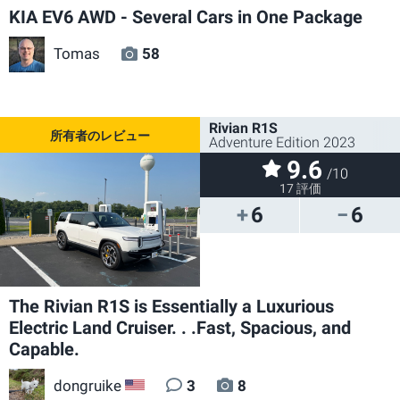
KIA EV6 AWD - Several Cars in One Package
Tomas
58
Rivian R1S
Adventure Edition 2023
9.6
/10
17 評価
6
6
The Rivian R1S is Essentially a Luxurious
Electric Land Cruiser. . .Fast, Spacious, and
Capable.
dongruike
3
8
US