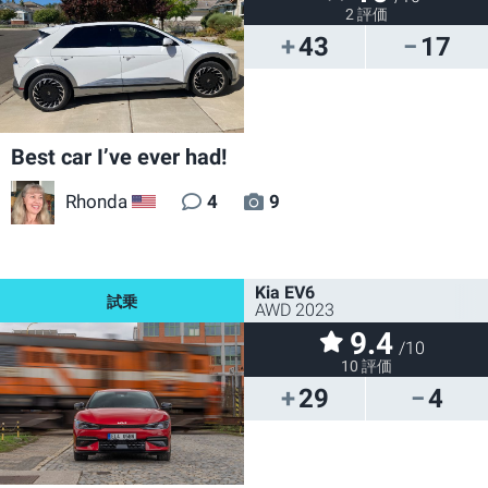
2 評価
43
17
Best car I’ve ever had!
Rhonda
4
9
US
Kia EV6
AWD 2023
9.4
/10
10 評価
29
4