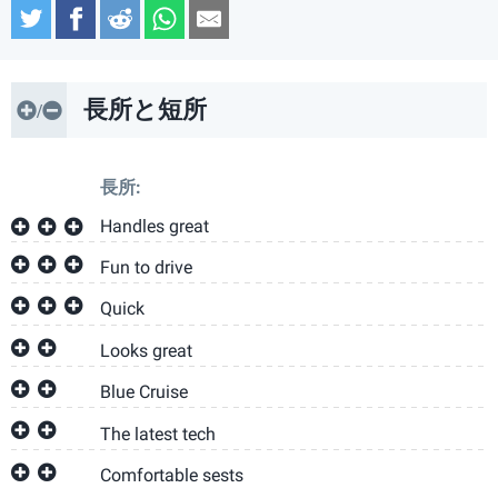
Twitter
Facebook
Reddit
WhatsApp
Email
長所と短所
長所:
Handles great
Fun to drive
Quick
Looks great
Blue Cruise
The latest tech
Comfortable sests