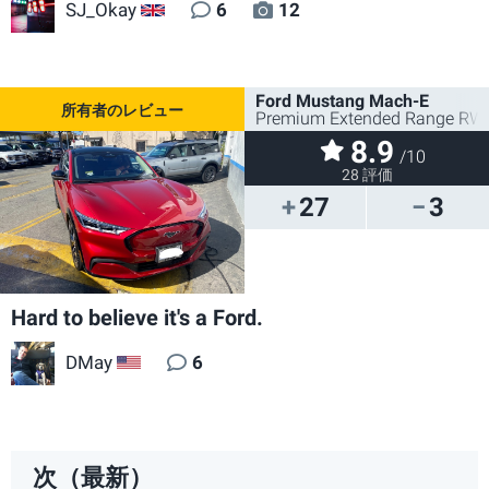
SJ_Okay
6
12
GB
Ford Mustang Mach-E
Premium Extended Range RW
8.9
/10
28 評価
27
3
Hard to believe it's a Ford.
DMay
6
US
次（最新）