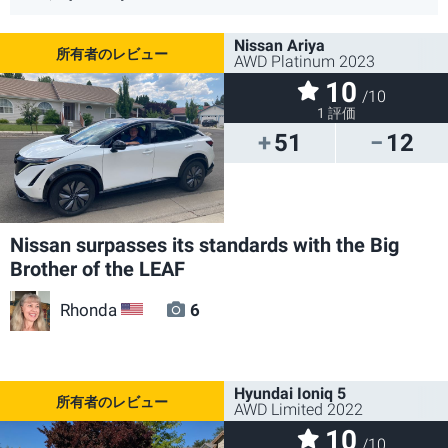
Nissan Ariya
AWD Platinum 2023
10
/10
1 評価
51
12
Nissan surpasses its standards with the Big
Brother of the LEAF
Rhonda
6
US
Hyundai Ioniq 5
AWD Limited 2022
10
/10