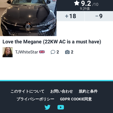
9.2
/10
9 評価
18
9
Love the Megane (22KW AC is a must have)
TJWhiteStar
2
2
GB
このサイトについて
お問い合わせ
規約と条件
プライバシーポリシー
GDPR COOKIE同意
@myEVreview
@myevreview