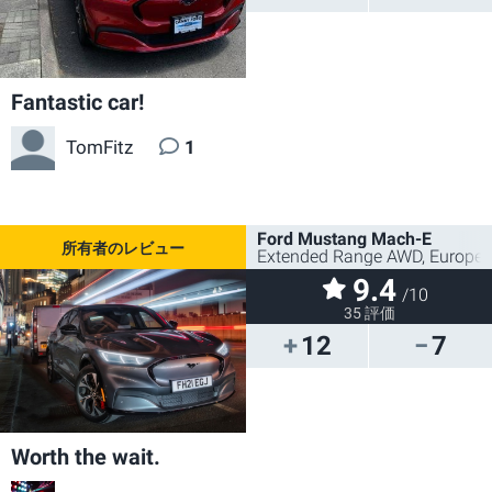
Fantastic car!
TomFitz
1
Ford Mustang Mach-E
Extended Range AWD, Europea
9.4
/10
35 評価
12
7
Worth the wait.