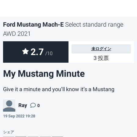
Ford Mustang Mach-E
Select standard range
AWD 2021
2.7
未ログイン
/10
3 投票
My Mustang Minute
Give it a minute and you’ll know it’s a Mustang
Ray
0
19 Sep 2022 19:28