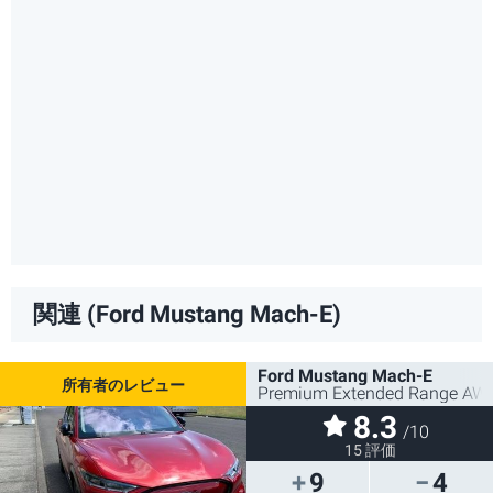
関連 (Ford Mustang Mach-E)
Ford Mustang Mach-E
Premium Extended Range AW
8.3
/10
15 評価
9
4