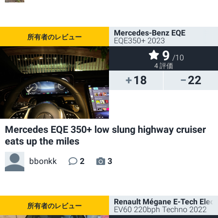
Mercedes-Benz EQE
EQE350+ 2023
9
/10
4 評価
18
22
Mercedes EQE 350+ low slung highway cruiser
eats up the miles
bbonkk
2
3
Renault Mégane E-Tech Electr
EV60 220bph Techno 2022