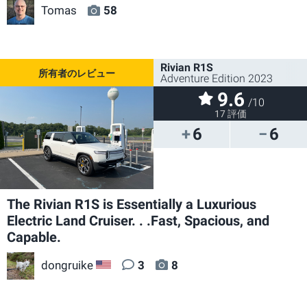
Tomas
58
Rivian R1S
Adventure Edition 2023
9.6
/10
17 評価
6
6
The Rivian R1S is Essentially a Luxurious
Electric Land Cruiser. . .Fast, Spacious, and
Capable.
dongruike
3
8
US