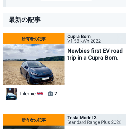
最新の記事
Cupra Born
V1 58 kWh 2022
Newbies first EV road
trip in a Cupra Born.
Lilernie
7
GB
Tesla Model 3
Standard Range Plus 2020