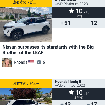
Nissan Ariya
AWD Platinum 2023
10
/10
1 評価
51
12
Nissan surpasses its standards with the Big
Brother of the LEAF
Rhonda
6
US
Hyundai Ioniq 5
AWD Limited 2022
10
/10
2 評価
43
17