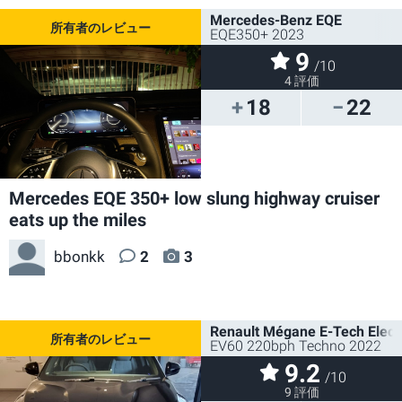
Mercedes-Benz EQE
EQE350+ 2023
9
/10
4 評価
18
22
Mercedes EQE 350+ low slung highway cruiser
eats up the miles
bbonkk
2
3
Renault Mégane E-Tech Electr
EV60 220bph Techno 2022
9.2
/10
9 評価