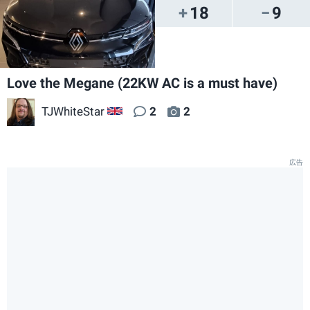
18
9
Love the Megane (22KW AC is a must have)
TJWhiteStar
2
2
GB