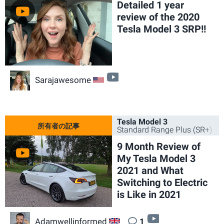
Detailed 1 year
review of the 2020
Tesla Model 3 SRP!!
ビデオ
Sarajawesome
US
Tesla Model 3
Standard Range Plus (SR+) 2
9 Month Review of
My Tesla Model 3
2021 and What
Switching to Electric
is Like in 2021
ビデオ
Adamwellinformed
1
GB