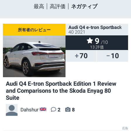
最高
高評価
ネガティブ
Audi Q4 e-tron Sportback
40 2021
9
/10
13 評価
70
10
Audi Q4 E-tron Sportback Edition 1 Review
and Comparisons to the Skoda Enyag 80
Suite
Dahshur
2
8
GB