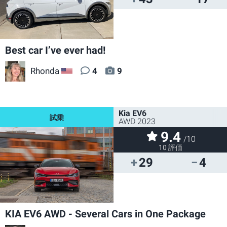
Best car I’ve ever had!
Rhonda
4
9
US
Kia EV6
AWD 2023
9.4
/10
10 評価
29
4
KIA EV6 AWD - Several Cars in One Package