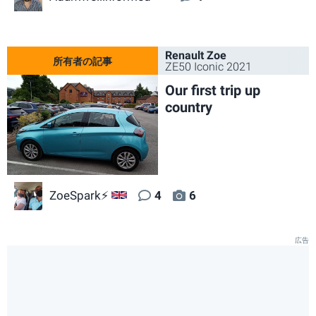
Renault Zoe
ZE50 Iconic 2021
Our first trip up
country
ZoeSpark⚡
4
6
GB