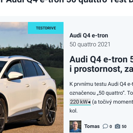
Audi Q4 e-tron
50 quattro 2021
Audi Q4 e-tron 
i prostornost, 
K prvnímu testu Audi Q4 e-t
označenou „50 quattro“. 
(a točivý momen
kol.
Tomas
0
50