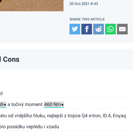
20 Oct 2021 8:43
Twitter
Facebook
Reddit
Whats
Em
d Cons
ol
a točivý moment
ru od vnějšího hluku, nejlepší z trojice Q4 e-tron, ID.4, Enyaq
 pro posádku vepředu i vzadu