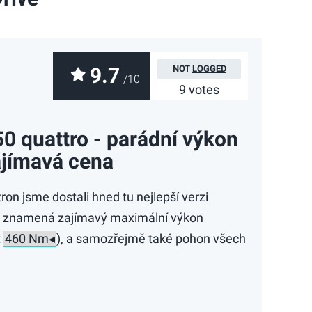
9.7
NOT
LOGGED
/10
9 votes
50 quattro - parádní výkon
zajímavá cena
ron jsme dostali hned tu nejlepší verzi
To znamená zajímavý maximální výkon
t
), a samozřejmě také pohon všech