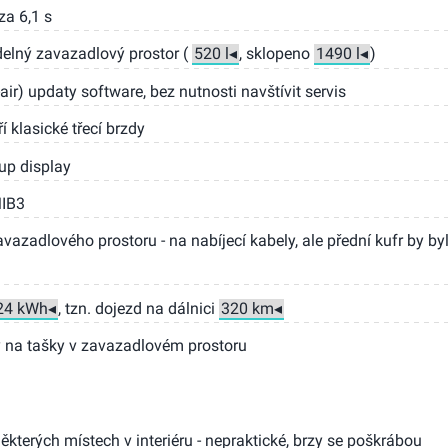
za 6,1 s
delný zavazadlový prostor (
, sklopeno
)
air) updaty software, bez nutnosti navštívit servis
í klasické třecí brzdy
up display
MIB3
azadlového prostoru - na nabíjecí kabely, ale přední kufr by by
, tzn. dojezd na dálnici
y na tašky v zavazadlovém prostoru
některých místech v interiéru - nepraktické, brzy se poškrábou