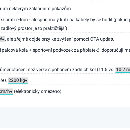
zumí některým základním příkazům
ší bratr e-tron - alespoň malý kufr na kabely by se hodil (pokud 
adlový prostor je to praktičtější)
, ale zřejmě dojde brzy ke zvýšení pomocí OTA updatu
palcová kola + sportovní podvozek za příplatek), doporučuji m
růměr otáčení než verze s pohonem zadních kol (11.5 vs.
přes
(elektronicky omezeno)