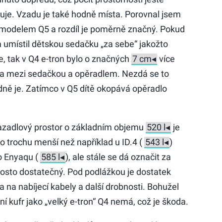
uje. Vzadu je také hodně místa. Porovnal jsem
 modelem Q5 a rozdíl je poměrně značný. Pokud
 umístil dětskou sedačku „za sebe“ jakožto
če, tak v Q4 e-tron bylo o značných
více
a mezi sedačkou a opěradlem. Nezdá se to
odně je. Zatímco v Q5 dítě okopává opěradlo
zadlový prostor o základním objemu
je
 o trochu menší než například u ID.4 (
)
 Enyaqu (
), ale stále se dá označit za
osto dostatečný. Pod podlážkou je dostatek
a na nabíjecí kabely a další drobnosti. Bohužel
ní kufr jako „velký e-tron“ Q4 nemá, což je škoda.