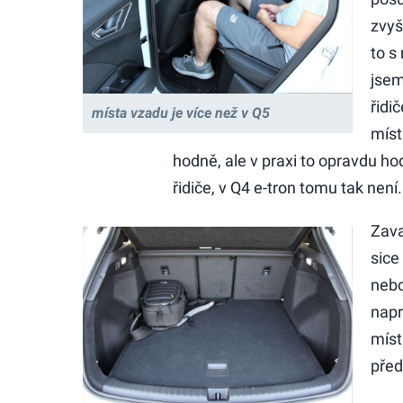
zvyš
to s
jsem
řidi
místa vzadu je více než v Q5
míst
hodně, ale v praxi to opravdu h
řidiče, v Q4 e-tron tomu tak není.
Zava
sice
nebo
napr
míst
před