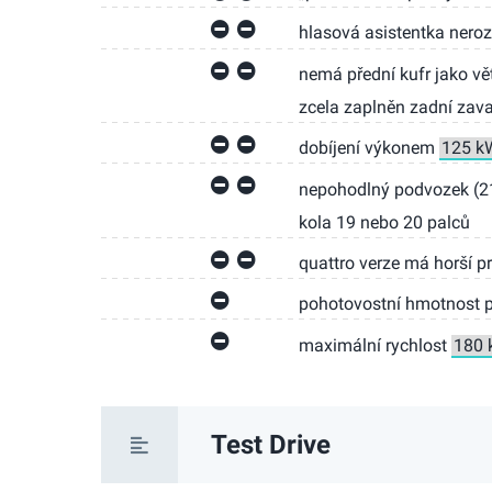
hlasová asistentka nero
nemá přední kufr jako vět
zcela zaplněn zadní zavaz
dobíjení výkonem
nepohodlný podvozek (21
kola 19 nebo 20 palců
quattro verze má horší p
pohotovostní hmotnost 
maximální rychlost
Test Drive