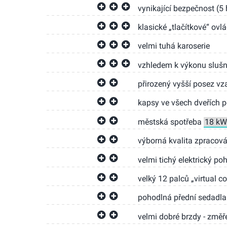
vynikající bezpečnost (
klasické „tlačítkové“ ov
velmi tuhá karoserie
vzhledem k výkonu slušn
přirozený vyšší posez vz
kapsy ve všech dveřích p
městská spotřeba
výborná kvalita zpracován
velmi tichý elektrický po
velký 12 palců „virtual c
pohodlná přední sedadl
velmi dobré brzdy - změ