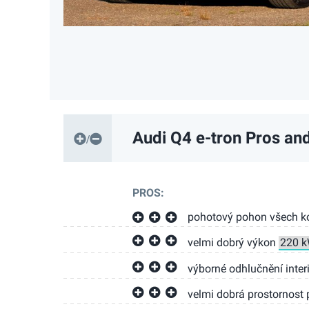
Audi Q4 e-tron
Pros an
PROS:
pohotový pohon všech k
velmi dobrý výkon
výborné odhlučnění interié
velmi dobrá prostornost