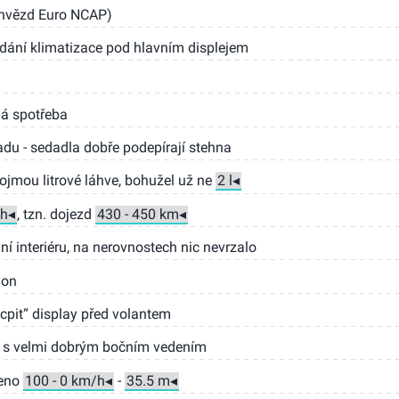
5 hvězd Euro NCAP)
ládání klimatizace pod hlavním displejem
á spotřeba
adu - sedadla dobře podepírají stehna
ojmou litrové láhve, bohužel už ne
, tzn. dojezd
í interiéru, na nerovnostech nic nevrzalo
hon
ocpit“ display před volantem
a s velmi dobrým bočním vedením
řeno
-