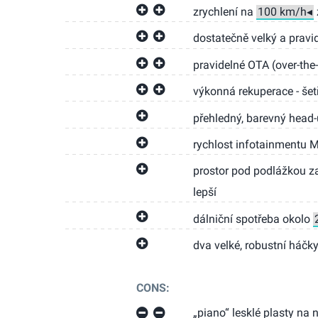
zrychlení na
dostatečně velký a pravi
pravidelné OTA (over-the-
výkonná rekuperace - šetř
přehledný, barevný head-
rychlost infotainmentu 
prostor pod podlážkou zav
lepší
dálniční spotřeba okolo
dva velké, robustní háčk
CONS:
„piano“ lesklé plasty na 