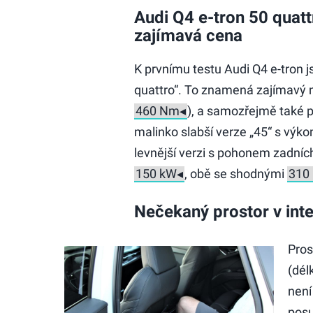
Audi Q4 e-tron 50 quatt
zajímavá cena
K prvnímu testu Audi Q4 e-tron j
quattro“. To znamená zajímavý
), a samozřejmě také p
malinko slabší verze „45“ s vý
levnější verzi s pohonem zadních
, obě se shodnými
Nečekaný prostor v inte
Pros
(dél
není
posu