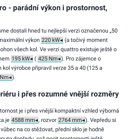
ro - parádní výkon i prostornost,
sme dostali hned tu nejlepší verzi označenou „50
 maximální výkon
(a točivý moment
ohon všech kol. Ve verzi quattro existuje ještě o
konem
(
). Pro zájemce o
 kol výrobce připravil verze 35 a 40 (125 a
).
riéru i přes rozumné vnější rozměry
tornost je i přes vnější kompaktní vzhled výborná
ka je
, rozvor
). Vepředu si
 vůbec na co stěžovat, přední sklo je hodně
nuto dopředu, což pocit prostornosti ještě