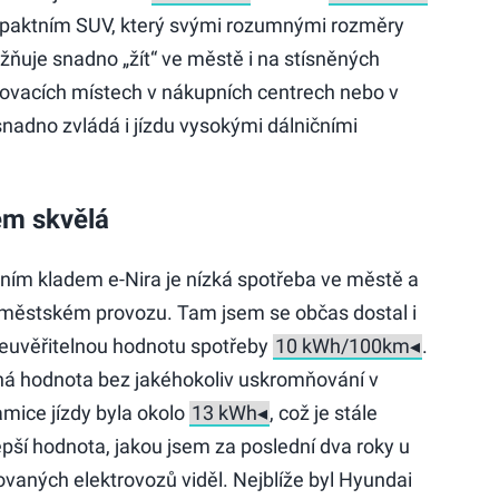
aktním SUV, který svými rozumnými rozměry
ňuje snadno „žít“ ve městě i na stísněných
ovacích místech v nákupních centrech nebo v
adno zvládá i jízdu vysokými dálničními
em skvělá
ním kladem e-Nira je nízká spotřeba ve městě a
íměstském provozu. Tam jsem se občas dostal i
euvěřitelnou hodnotu spotřeby
.
á hodnota bez jakéhokoliv uskromňování v
mice jízdy byla okolo
, což je stále
epší hodnota, jakou jsem za poslední dva roky u
ovaných elektrovozů viděl. Nejblíže byl Hyundai