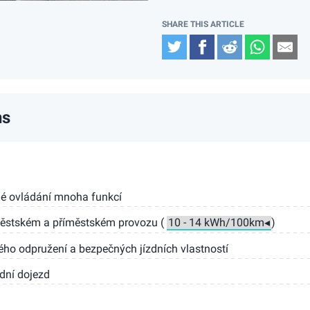
Twitter
Facebook
Reddit
Whats
Em
ns
hlé ovládání mnoha funkcí
městském a příměstském provozu (
)
o odpružení a bezpečných jízdních vlastností
idní dojezd