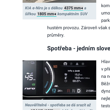
komp
KIA e-Niro je s délkou
a
umož
šířkou
kompaktním SUV
park
hustém provozu. Zároveň však sn
průměry.
Spotřeba - jedním slov
Hlav
v př
na n
Běžn
dyna
nejl
Neuvěřitelné - spotřeba se dá srazit až
test