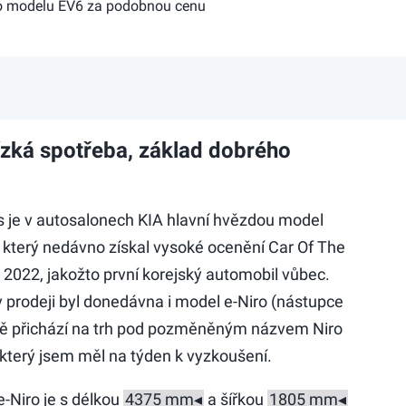
ho modelu EV6 za podobnou cenu
ízká spotřeba, základ dobrého
 je v autosalonech KIA hlavní hvězdou model
 který nedávno získal vysoké ocenění Car Of The
 2022, jakožto první korejský automobil vůbec.
v prodeji byl donedávna i model e-Niro (nástupce
ě přichází na trh pod pozměněným názvem Niro
 který jsem měl na týden k vyzkoušení.
e-Niro je s délkou
a šířkou