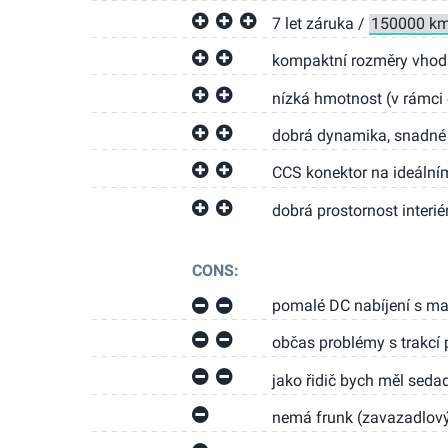
7 let záruka /
kompaktní rozměry vhod
nízká hmotnost (v rámci 
dobrá dynamika, snadné 
CCS konektor na ideálním
dobrá prostornost interi
CONS:
pomalé DC nabíjení s 
občas problémy s trakcí
jako řidič bych měl sedad
nemá frunk (zavazadlový