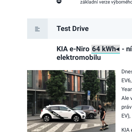
základní verze výborné
Test Drive
KIA e-Niro
- n
elektromobilu
Dnes
EV6,
Year
Ale 
práv
EV),
KIA 