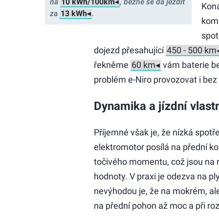
na
, běžně se dá jezdit
Kona
za
.
komp
spot
dojezd přesahující
řekněme
vám baterie bez
problém e-Niro provozovat i bez 
Dynamika a jízdní vlast
Příjemné však je, že nízká spot
elektromotor posílá na přední ko
točivého momentu, což jsou na 
hodnoty. V praxi je odezva na pl
nevýhodou je, že na mokrém, al
na přední pohon až moc a při roz