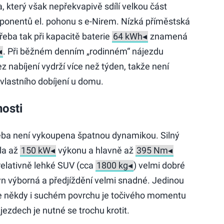
, který však nepřekvapivě sdílí velkou část
onentů el. pohonu s e-Nirem. Nízká příměstská
řeba tak při kapacitě baterie
znamená
. Při běžném denním „rodinném“ nájezdu
 nabíjení vydrží více než týden, takže není
vlastního dobíjení u domu.
nosti
řeba není vykoupena špatnou dynamikou. Silný
la až
výkonu a hlavně až
relativně lehké SUV (cca
) velmi dobré
yn výborná a předjíždění velmi snadné. Jedinou
e někdy i suchém povrchu je točivého momentu
jezdech je nutné se trochu krotit.