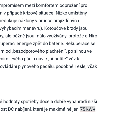
 kompromisem mezi komfortem odpružení pro
v případě krizové situace. Nízko umístěný
redukuje náklony v prudce projížděných
 vyhýbacím manévru). Kotoučové brzdy jsou
, ale běžně jsou málo využívány, protože e-Niro
kuperaci energie zpět do baterie. Rekuperace se
em od „bezodporového plachtění“, po silnou ve
ním levého pádla navíc „přinutíte“ vůz k
 ovládání plynového pedálu, podobné Tesle, však
é hodnoty spotřeby docela dobře vynahradí nižší
lost DC nabíjení, které je maximálně jen
.