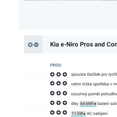
Kia e-Niro
Pros and Co
PROS:
spousta tlačítek pro ryc
velmi nízká spotřeba v 
rozumný poměr pohodlnéh
díky
baterii sol
AC nabíjení