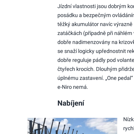
Jízdní vlastnosti jsou dobrým
posádku a bezpečným ovládáním 
těžký akumulátor navíc výrazně 
zatáčkách (případně při náhlém
dobře nadimenzovány na krizovky
se snaží logicky upřednostnit re
dobře reguluje pádly pod volant
čtyřech krocích. Dlouhým přidrže
úplnému zastavení. „One pedal“
e-Niro nemá.
Nabíjení
Nízk
rych