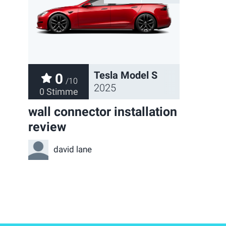
Tesla Model S
0
/10
2025
0 Stimme
wall connector installation
review
david lane