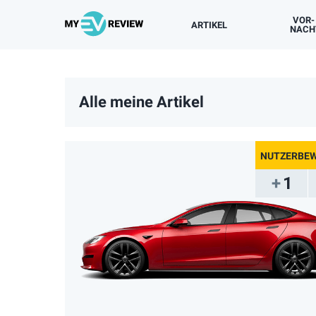
VOR-
ARTIKEL
NACH
NUTZERBEWERTUNGEN
BESITZERERFAHRUNGEN
TESTFAHRTEN
NEUIGKEITEN
NACH MODELLEN
Alle meine Artikel
1