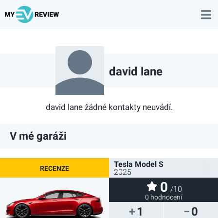
david lane
david lane žádné kontakty neuvádí.
V mé garáži
Tesla Model S
2025
0
/10
0 hodnocení
1
0