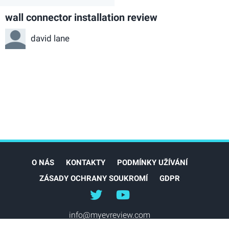
wall connector installation review
david lane
O NÁS
KONTAKTY
PODMÍNKY UŽÍVÁNÍ
ZÁSADY OCHRANY SOUKROMÍ
GDPR
@myEVreview
@myevreview
info@myevreview.com