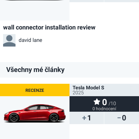
wall connector installation review
david lane
Všechny mé články
Tesla Model S
2025
0
/10
0 hodnocení
1
0