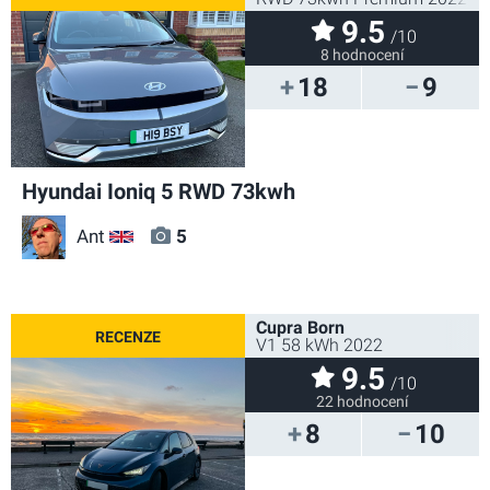
9.5
/10
8 hodnocení
18
9
Hyundai Ioniq 5 RWD 73kwh
Ant
5
GB
Cupra Born
V1 58 kWh 2022
9.5
/10
22 hodnocení
8
10