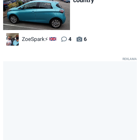
ZoeSpark⚡
4
6
GB