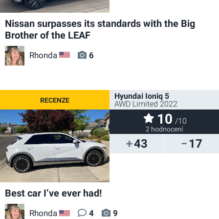
Nissan surpasses its standards with the Big
Brother of the LEAF
Rhonda
6
US
Hyundai Ioniq 5
AWD Limited 2022
10
/10
2 hodnocení
43
17
Best car I’ve ever had!
Rhonda
4
9
US