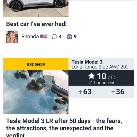
Best car I’ve ever had!
Rhonda
4
9
US
Tesla Model 3
Long Range Blue AWD 2021
10
/10
41 hodnocení
63
36
Tesla Model 3 LR after 50 days - the fears,
the attractions, the unexpected and the
verdict.