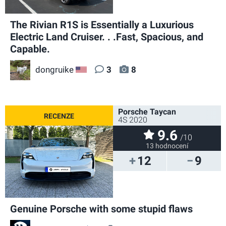
The Rivian R1S is Essentially a Luxurious
Electric Land Cruiser. . .Fast, Spacious, and
Capable.
dongruike
3
8
US
Porsche Taycan
4S 2020
9.6
/10
13 hodnocení
12
9
Genuine Porsche with some stupid flaws