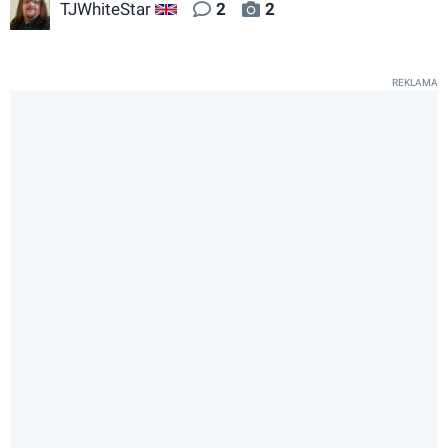
TJWhiteStar
2
2
GB