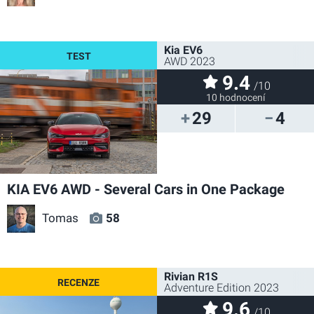
Kia EV6
AWD 2023
9.4
/10
10 hodnocení
29
4
KIA EV6 AWD - Several Cars in One Package
Tomas
58
Rivian R1S
Adventure Edition 2023
9.6
/10