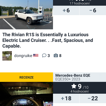
17 hodnocení
6
6
The Rivian R1S is Essentially a Luxurious
Electric Land Cruiser. . .Fast, Spacious, and
Capable.
dongruike
3
8
US
Mercedes-Benz EQE
EQE350+ 2023
9
/10
4 hodnocení
18
22