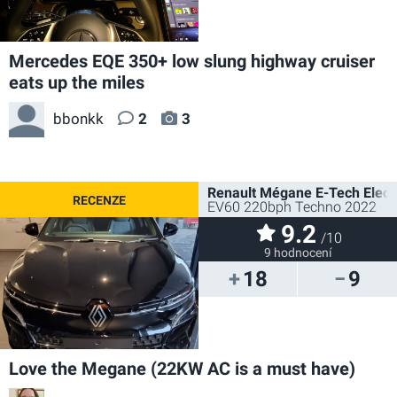
Mercedes EQE 350+ low slung highway cruiser
eats up the miles
bbonkk
2
3
Renault Mégane E-Tech Electr
EV60 220bph Techno 2022
9.2
/10
9 hodnocení
18
9
Love the Megane (22KW AC is a must have)