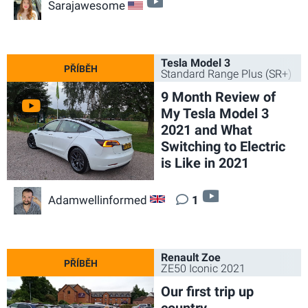
video
Sarajawesome
US
Tesla Model 3
Standard Range Plus (SR+) 2
9 Month Review of
My Tesla Model 3
2021 and What
Switching to Electric
is Like in 2021
video
Adamwellinformed
1
GB
Renault Zoe
ZE50 Iconic 2021
Our first trip up
country