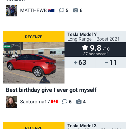
MATTHEWB
5
6
AU
Tesla Model Y
Long Range + Boost 2021
9.8
/10
37 hodnocení
63
11
Best birthday give I ever got myself
Santoroma17
6
4
CA
Tesla Model 3