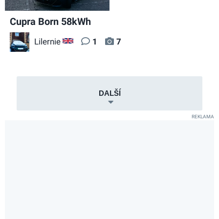
Cupra Born 58kWh
Lilernie
1
7
GB
DALŠÍ