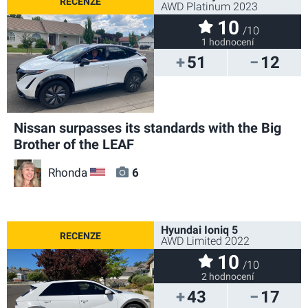
AWD Platinum 2023
10
/10
1 hodnocení
51
12
Nissan surpasses its standards with the Big
Brother of the LEAF
Rhonda
6
US
Hyundai Ioniq 5
AWD Limited 2022
10
/10
2 hodnocení
43
17