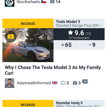
libor&wheels
14
CZ
Tesla Model 3
Standard Range Plus (SR+) 2
9.6
/10
37 hodnocení
65
9
Why I Chose The Tesla Model 3 As My Family
Car!
video
Adamwellinformed
2
3
GB
Hyundai Ioniq 5
RWD 73kwh Premium 2022