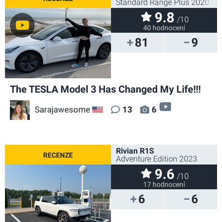
Standard Range Plus 2020
9.8
/10
40 hodnocení
81
9
The TESLA Model 3 Has Changed My Life!!!
video
Sarajawesome
13
6
US
Rivian R1S
Adventure Edition 2023
9.6
/10
17 hodnocení
6
6