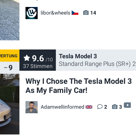
libor&wheels
14
CZ
Tesla Model 3
9.6
/10
Standard Range Plus (SR+) 
37 Stimmen
9
Why I Chose The Tesla Model 3
As My Family Car!
Adamwellinformed
2
3
GB