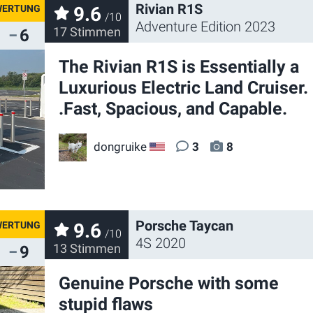
Rivian R1S
9.6
/10
Adventure Edition 2023
17 Stimmen
6
The Rivian R1S is Essentially a
Luxurious Electric Land Cruiser. 
.Fast, Spacious, and Capable.
dongruike
3
8
US
Porsche Taycan
9.6
/10
4S 2020
13 Stimmen
9
Genuine Porsche with some
stupid flaws