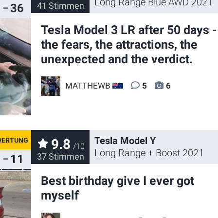
Long Range Blue AWD 2021
41 Stimmen
36
Tesla Model 3 LR after 50 days -
the fears, the attractions, the
unexpected and the verdict.
MATTHEWB
5
6
AU
Tesla Model Y
9.8
/10
Long Range + Boost 2021
37 Stimmen
11
Best birthday give I ever got
myself