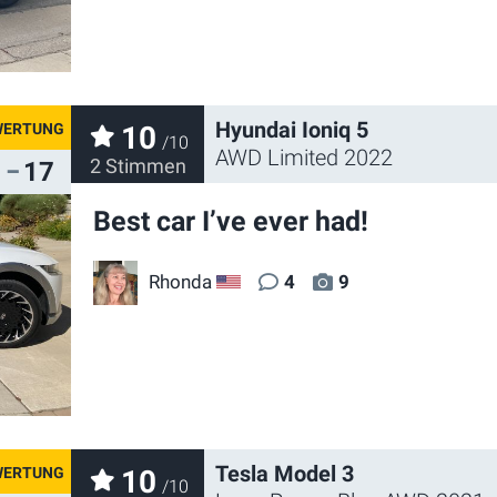
Hyundai Ioniq 5
10
/10
AWD Limited 2022
2 Stimmen
17
Best car I’ve ever had!
Rhonda
4
9
US
Tesla Model 3
10
/10