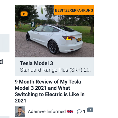
d
Tesla Model 3
Standard Range Plus (SR+) 2021
9 Month Review of My Tesla
deo
Model 3 2021 and What
Switching to Electric is Like in
2021
video
Adamwellinformed
1
GB