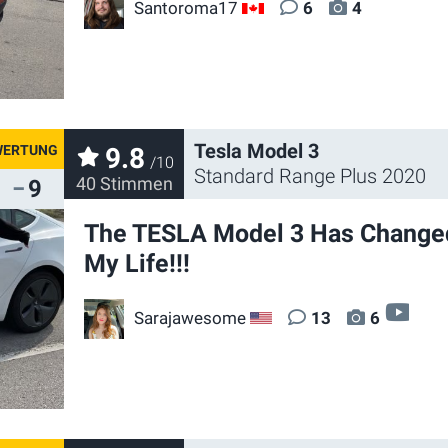
Santoroma17
6
4
CA
Tesla Model 3
9.8
/10
Standard Range Plus 2020
40 Stimmen
9
The TESLA Model 3 Has Change
My Life!!!
vi
Sarajawesome
13
6
US