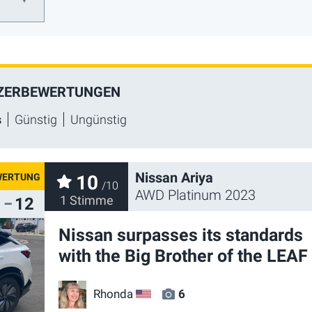
ZERBEWERTUNGEN
s
Günstig
Ungünstig
Nissan Ariya
10
/10
AWD Platinum 2023
1 Stimme
12
Nissan surpasses its standards
with the Big Brother of the LEAF
Rhonda
6
US