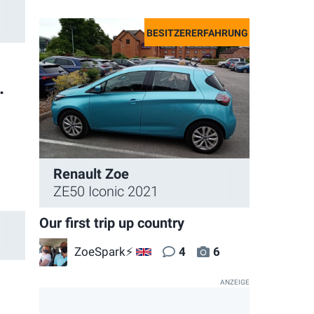
.
Renault Zoe
ZE50 Iconic 2021
Our first trip up country
ZoeSpark⚡
4
6
GB