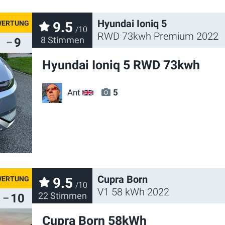
Hyundai Ioniq 5
9.5
/10
RWD 73kwh Premium 2022
8 Stimmen
9
Hyundai Ioniq 5 RWD 73kwh
Ant
5
GB
Cupra Born
9.5
/10
V1 58 kWh 2022
22 Stimmen
10
Cupra Born 58kWh