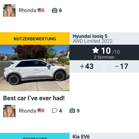
Rhonda
6
US
Hyundai Ioniq 5
AWD Limited 2022
10
/10
2 Stimmen
43
17
Best car I’ve ever had!
Rhonda
4
9
US
Kia EV6