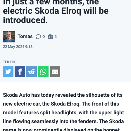
In just a few months, the
electric Skoda Elroq will be
introduced.
Tomas
0
4
22 May 2024 9:13
Twitter
Facebook
Reddit
WhatsApp
Email
Skoda Auto has today revealed the silhouette of its
new electric car, the Skoda Elroq. The front of this
model features split headlights, with the upper light
line flowing seamlessly into the fenders. The Skoda
name is now prominently displayed on the bonnet.