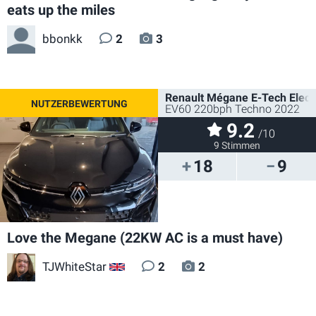
eats up the miles
bbonkk
2
3
Renault Mégane E-Tech Electr
EV60 220bph Techno 2022
9.2
/10
9 Stimmen
18
9
Love the Megane (22KW AC is a must have)
TJWhiteStar
2
2
GB