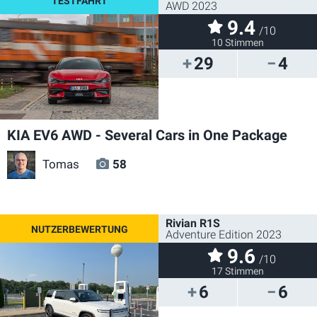
AWD 2023
9.4
/10
10 Stimmen
29
4
KIA EV6 AWD - Several Cars in One Package
Tomas
58
Rivian R1S
Adventure Edition 2023
9.6
/10
17 Stimmen
6
6