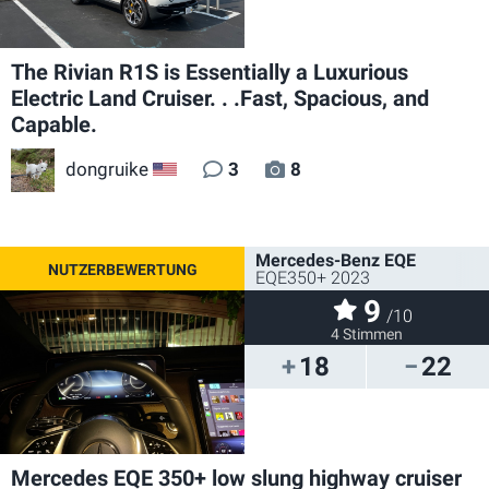
The Rivian R1S is Essentially a Luxurious
Electric Land Cruiser. . .Fast, Spacious, and
Capable.
dongruike
3
8
US
Mercedes-Benz EQE
EQE350+ 2023
9
/10
4 Stimmen
18
22
Mercedes EQE 350+ low slung highway cruiser