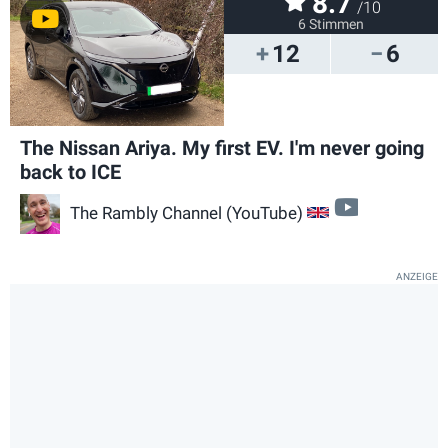
8.7
/10
6 Stimmen
12
6
The Nissan Ariya. My first EV. I'm never going
back to ICE
video
The Rambly Channel (YouTube)
GB