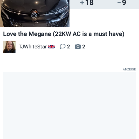
18
9
Love the Megane (22KW AC is a must have)
TJWhiteStar
2
2
GB