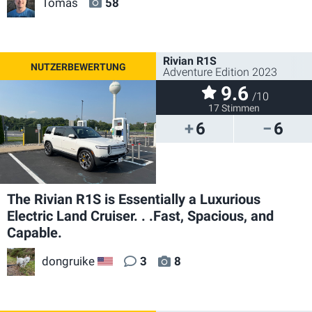
Tomas
58
Rivian R1S
Adventure Edition 2023
9.6
/10
17 Stimmen
6
6
The Rivian R1S is Essentially a Luxurious
Electric Land Cruiser. . .Fast, Spacious, and
Capable.
dongruike
3
8
US