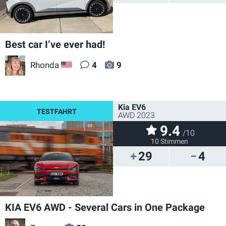
Best car I’ve ever had!
Rhonda
4
9
US
Kia EV6
AWD 2023
9.4
/10
10 Stimmen
29
4
KIA EV6 AWD - Several Cars in One Package