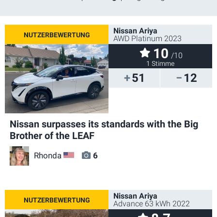
Nissan Ariya
AWD Platinum 2023
10
/10
1 Stimme
51
12
Nissan surpasses its standards with the Big
Brother of the LEAF
Rhonda
6
US
Nissan Ariya
Advance 63 kWh 2022