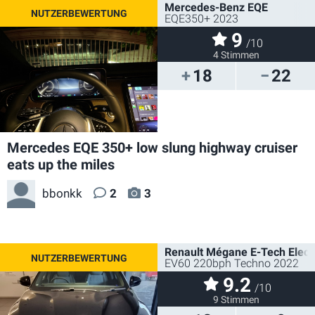
Mercedes-Benz EQE
EQE350+ 2023
9
/10
4 Stimmen
18
22
Mercedes EQE 350+ low slung highway cruiser
eats up the miles
bbonkk
2
3
Renault Mégane E-Tech Electr
EV60 220bph Techno 2022
9.2
/10
9 Stimmen