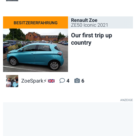
Renault Zoe
ZE50 Iconic 2021
Our first trip up
country
ZoeSpark⚡
4
6
GB