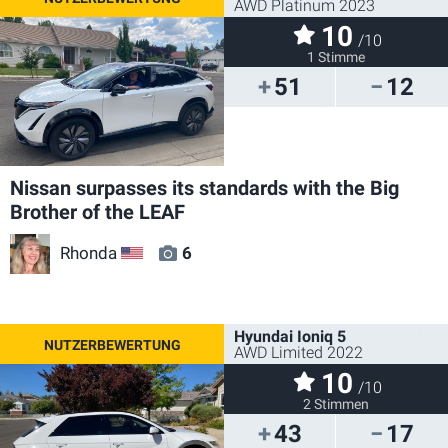
AWD Platinum 2023
10
/10
1 Stimme
51
12
Nissan surpasses its standards with the Big
Brother of the LEAF
Rhonda
6
US
Hyundai Ioniq 5
AWD Limited 2022
10
/10
2 Stimmen
43
17