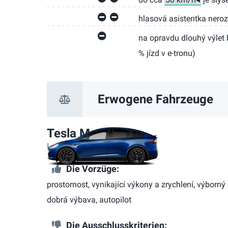
hlasová asistentka ner
na opravdu dlouhý výlet 
% jízd v e-tronu)
Erwogene Fahrzeuge
Tesla Model X
Long Range
Die Vorzüge:
prostornost, vynikající výkony a zrychlení, výborný
dobrá výbava, autopilot
Die Ausschlusskriterien: