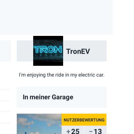
App
ail
TronEV
I'm enjoying the ride in my electric car.
In meiner Garage
25
13