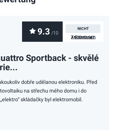
9.3
NICHT
/10
7 Stimmen
ANGEMELDET
quattro Sportback - skvělé
rie...
akoukoliv dobře udělanou elektroniku. Před
 fotovoltaiku na střechu mého domu i do
„elektro“ skládačky byl elektromobil.