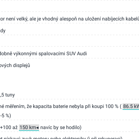
or není velký, ale je vhodný alespoň na uložení nabíjecích kabel
zdy
bdobně výkonnými spalovacími SUV Audi
ových displejů
,5 tuny
 měřením, že kapacita baterie nebyla při koupi 100 % (
-5 %)
 (+100 až
navíc by se hodilo)
et pískavý zvuk motoru nebo elektroniky (i při rekuperaci)