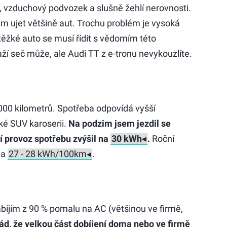
 vzduchový podvozek a slušně žehlí nerovnosti.
 ujet většině aut. Trochu problém je vysoká
těžké auto se musí řídit s vědomím této
ží seč může, ale Audi TT z e-tronu nevykouzlíte.
000 kilometrů. Spotřeba odpovídá vyšší
é SUV karoserii.
Na podzim jsem jezdil se
ní provoz spotřebu zvýšil na
.
Roční
na
.
nabíjím z 90 % pomalu na AC (většinou ve firmě,
ád, že velkou část dobíjení doma nebo ve firmě