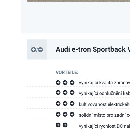
Audi e-tron Sportback
V
VORTEILE:
vynikající kvalita zpraco
vynikající odhlučnění ka
kultivovanost elektrické
solidní místo pro zadní c
vynikající rychlost DC nab