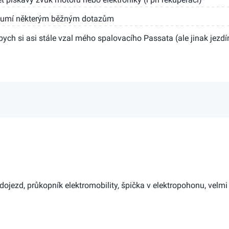
ozumí některým běžným dotazům
bych si asi stále vzal mého spalovacího Passata (ale jinak jezd
 dojezd, průkopník elektromobility, špička v elektropohonu, velmi