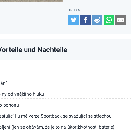
Twitter
Facebook
Reddit
Whats
Em
orteile und Nachteile
vání
biny od vnějšího hluku
ho pohonu
estující i u mé verze Sportback se svažující se střechou
íjení (jen se obávám, že je to na úkor životnosti baterie)