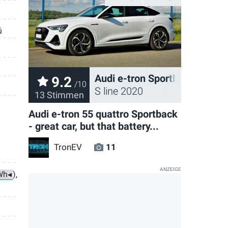
ů
Audi e-tron Sportback
9.2
/10
S line 2020
13 Stimmen
Audi e-tron 55 quattro Sportback
- great car, but that battery...
TronEV
11
),