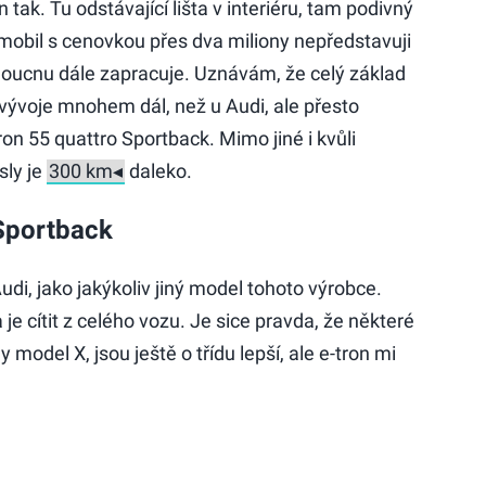
 tak. Tu odstávající lišta v interiéru, tam podivný
mobil s cenovkou přes dva miliony nepředstavuji
doucnu dále zapracuje. Uznávám, že celý základ
 vývoje mnohem dál, než u Audi, ale přesto
on 55 quattro Sportback. Mimo jiné i kvůli
sly je
daleko.
 Sportback
di, jako jakýkoliv jiný model tohoto výrobce.
je cítit z celého vozu. Je sice pravda, že některé
 model X, jsou ještě o třídu lepší, ale e-tron mi