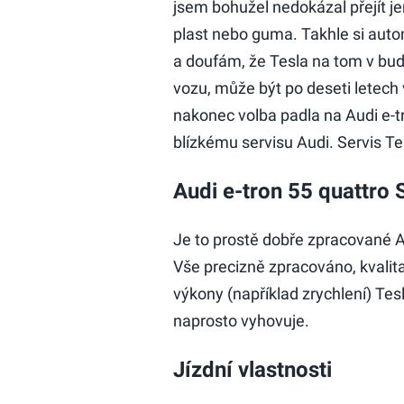
jsem bohužel nedokázal přejít jen
plast nebo guma. Takhle si auto
a doufám, že Tesla na tom v bu
vozu, může být po deseti letech
nakonec volba padla na Audi e-tr
blízkému servisu Audi. Servis Te
Audi e-tron 55 quattro
Je to prostě dobře zpracované Au
Vše precizně zpracováno, kvalita 
výkony (například zrychlení) Tesly
naprosto vyhovuje.
Jízdní vlastnosti