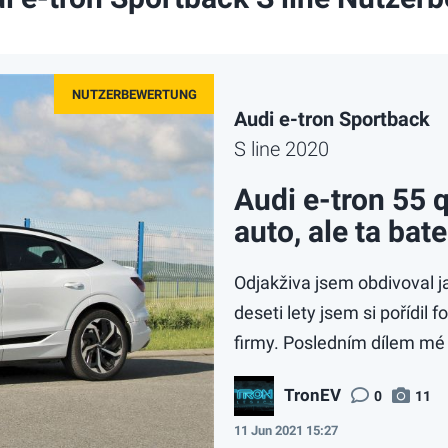
Audi e-tron Sportback
S line 2020
Audi e-tron 55 
auto, ale ta bate
Odjakživa jsem obdivoval j
deseti lety jsem si pořídil
firmy. Posledním dílem mé 
TronEV
0
11
11 Jun 2021 15:27