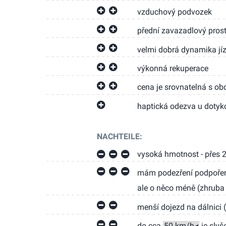
vzduchový podvozek
přední zavazadlový prost
velmi dobrá dynamika jí
výkonná rekuperace
cena je srovnatelná s o
haptická odezva u dotyk
NACHTEILE:
vysoká hmotnost - přes 2
mám podezření podpořené
ale o něco méně (zhruba 
menší dojezd na dálnici
do cca
je slyš