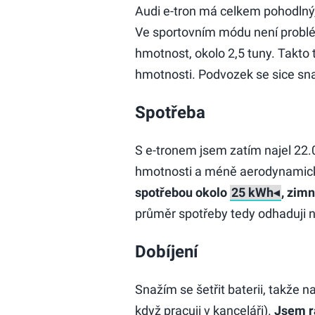
Audi e-tron má celkem pohodlný,
Ve sportovním módu není problém
hmotnost, okolo 2,5 tuny. Takto 
hmotnosti. Podvozek se sice sna
Spotřeba
S e-tronem jsem zatím najel 22.
hmotnosti a méně aerodynamick
spotřebou okolo
, zim
průměr spotřeby tedy odhaduji 
Dobíjení
Snažím se šetřit baterii, takže 
když pracuji v kanceláři).
Jsem r