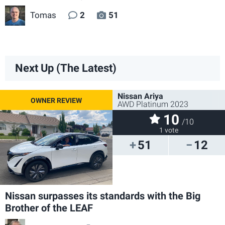
Tomas
2
51
Next Up (The Latest)
Nissan Ariya
AWD Platinum 2023
10
/10
1 vote
51
12
Nissan surpasses its standards with the Big
Brother of the LEAF