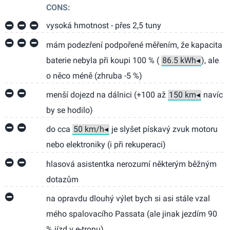
CONS:
vysoká hmotnost - přes 2,5 tuny
mám podezření podpořené měřením, že kapacita
baterie nebyla při koupi 100 % (
), ale
o něco méně (zhruba -5 %)
menší dojezd na dálnici (+100 až
navíc
by se hodilo)
do cca
je slyšet pískavý zvuk motoru
nebo elektroniky (i při rekuperaci)
hlasová asistentka nerozumí některým běžným
dotazům
na opravdu dlouhý výlet bych si asi stále vzal
mého spalovacího Passata (ale jinak jezdím 90
% jízd v e-tronu)