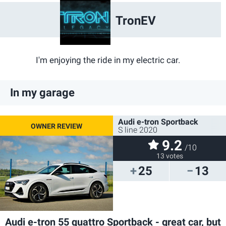
TronEV
I'm enjoying the ride in my electric car.
In my garage
Audi e-tron Sportback
S line 2020
9.2
/10
13 votes
25
13
Audi e-tron 55 quattro Sportback - great car, but