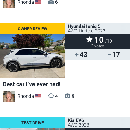
Rhonda
6
US
Hyundai Ioniq 5
AWD Limited 2022
10
/10
2 votes
43
17
Best car I’ve ever had!
Rhonda
4
9
US
Kia EV6
AWD 2023