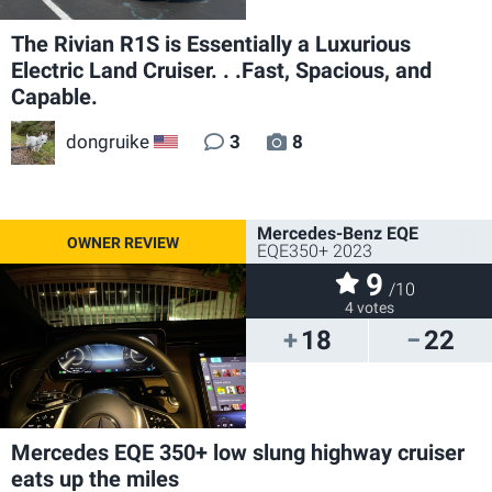
The Rivian R1S is Essentially a Luxurious
Electric Land Cruiser. . .Fast, Spacious, and
Capable.
dongruike
3
8
US
Mercedes-Benz EQE
EQE350+ 2023
9
/10
4 votes
18
22
Mercedes EQE 350+ low slung highway cruiser
eats up the miles