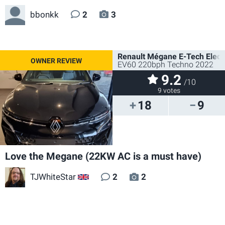
bbonkk
2
3
Renault Mégane E-Tech Electr
EV60 220bph Techno 2022
9.2
/10
9 votes
18
9
Love the Megane (22KW AC is a must have)
TJWhiteStar
2
2
GB