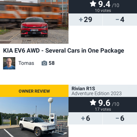
9.4
/10
10 votes
29
4
KIA EV6 AWD - Several Cars in One Package
Tomas
58
Rivian R1S
Adventure Edition 2023
9.6
/10
17 votes
6
6