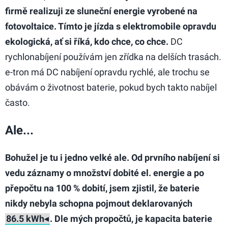
firmě realizuji ze sluneční energie vyrobené na
fotovoltaice. Tímto je jízda s elektromobile opravdu
ekologická, ať si říká, kdo chce, co chce.
DC
rychlonabíjení používám jen zřídka na delších trasách.
e-tron má DC nabíjení opravdu rychlé, ale trochu se
obávám o životnost baterie, pokud bych takto nabíjel
často.
Ale...
Bohužel je tu i jedno velké ale. Od prvního nabíjení si
vedu záznamy o množství dobité el. energie a po
přepočtu na 100 % dobití, jsem zjistil, že baterie
nikdy nebyla schopna pojmout deklarovaných
. Dle mých propočtů, je kapacita baterie