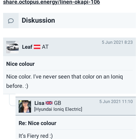
linen-okapi-106
Diskussion
5 Jun 2021 8:23
AT
Leaf
Nice colour
Nice color. I've never seen that color on an Ioniq
before. :)
5 Jun 2021 11:10
GB
Lisa
[Hyundai Ioniq Electric]
Re: Nice colour
It’s Fiery red :)