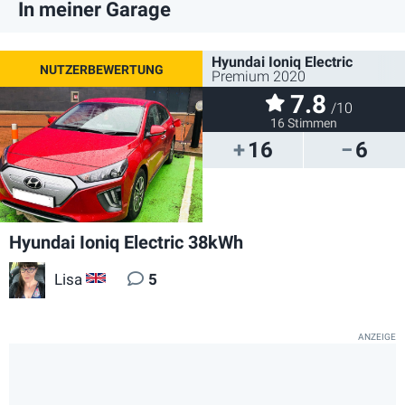
In meiner Garage
Hyundai Ioniq Electric
Premium 2020
7.8
/10
16 Stimmen
16
6
Hyundai Ioniq Electric 38kWh
Lisa
5
GB