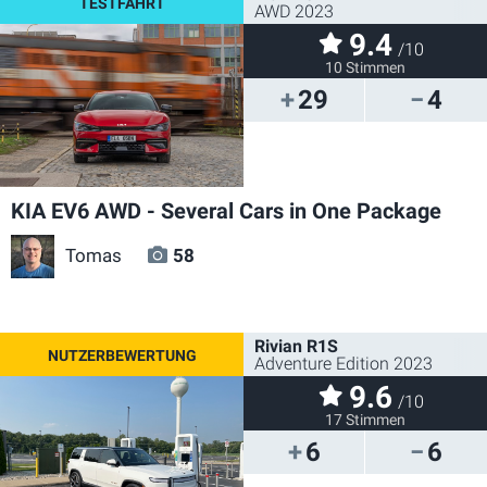
AWD 2023
9.4
/10
10 Stimmen
29
4
KIA EV6 AWD - Several Cars in One Package
Tomas
58
Rivian R1S
Adventure Edition 2023
9.6
/10
17 Stimmen
6
6