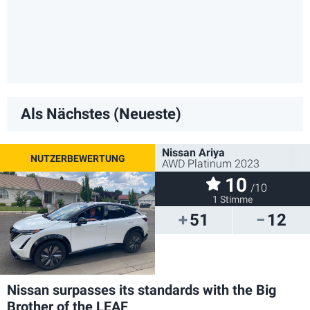
Als Nächstes (Neueste)
Nissan Ariya
AWD Platinum 2023
10
/10
1 Stimme
51
12
Nissan surpasses its standards with the Big
Brother of the LEAF