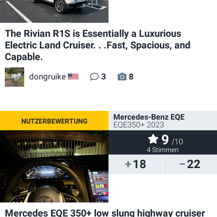
The Rivian R1S is Essentially a Luxurious
Electric Land Cruiser. . .Fast, Spacious, and
Capable.
dongruike
3
8
US
Mercedes-Benz EQE
EQE350+ 2023
9
/10
4 Stimmen
18
22
Mercedes EQE 350+ low slung highway cruiser