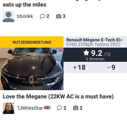
eats up the miles
bbonkk
2
3
Renault Mégane E-Tech Electr
EV60 220bph Techno 2022
9.2
/10
9 Stimmen
18
9
Love the Megane (22KW AC is a must have)
TJWhiteStar
2
2
GB