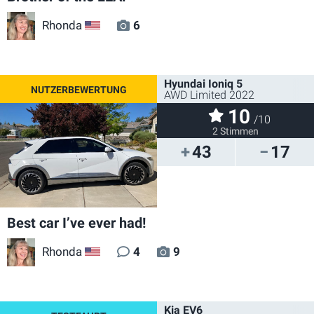
Rhonda
6
US
Hyundai Ioniq 5
AWD Limited 2022
10
/10
2 Stimmen
43
17
Best car I’ve ever had!
Rhonda
4
9
US
Kia EV6