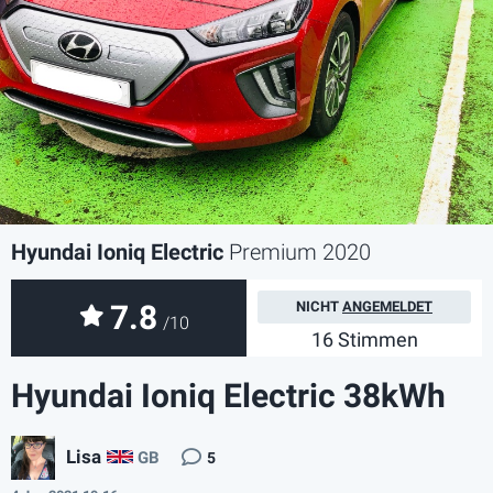
Hyundai Ioniq Electric
Premium 2020
7.8
NICHT
ANGEMELDET
/10
16 Stimmen
Hyundai Ioniq Electric 38kWh
Lisa
GB
5