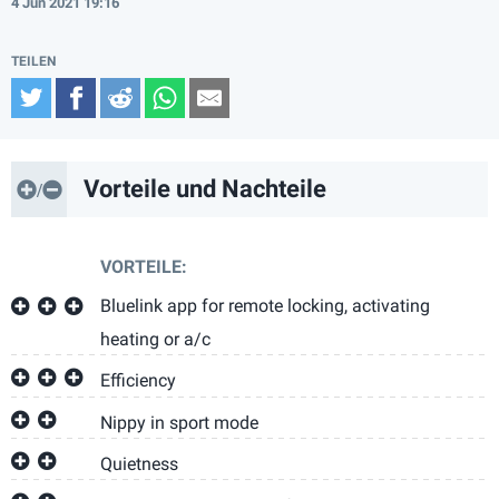
4 Jun 2021 19:16
Twitter
Facebook
Reddit
WhatsApp
Email
Vorteile und Nachteile
VORTEILE:
Bluelink app for remote locking, activating
heating or a/c
Efficiency
Nippy in sport mode
Quietness