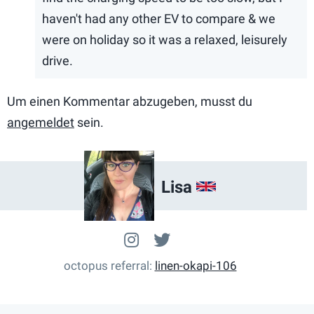
haven't had any other EV to compare & we
were on holiday so it was a relaxed, leisurely
drive.
Um einen Kommentar abzugeben, musst du
angemeldet
sein.
Lisa
GB
IoniqLisa
@IoniqLisa
octopus referral
linen-okapi-106