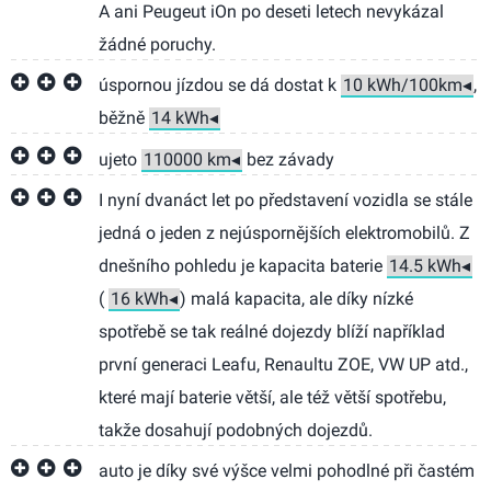
A ani Peugeut iOn po deseti letech nevykázal
žádné poruchy.
úspornou jízdou se dá dostat k
,
běžně
ujeto
bez závady
I nyní dvanáct let po představení vozidla se stále
jedná o jeden z nejúspornějších elektromobilů. Z
dnešního pohledu je kapacita baterie
(
) malá kapacita, ale díky nízké
spotřebě se tak reálné dojezdy blíží například
první generaci Leafu, Renaultu ZOE, VW UP atd.,
které mají baterie větší, ale též větší spotřebu,
takže dosahují podobných dojezdů.
auto je díky své výšce velmi pohodlné při častém