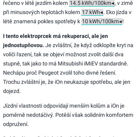
řečeno v létě jezdím kolem
, v zimě
při minusových teplotách kolem
. Eko jízda v
létě znamená pokles spotřeby k
!
I tento elektroprcek má rekuperaci, ale jen
jednostupňovou.
Je zvláštní, že když odklopíte kryt na
voliči řazení, tak se objeví možnost zvolit další dva
stupně, tak jako to má Mitsubishi iMiEV standardně.
Nechápu proč Peugeot zvolil toho divné řešení.
Trochu zvláštní je, že iOn neukazuje spotřebu, ale jen
dojezd.
Jízdní vlastnosti odpovídají menším kolům a iOn je
poměrně nedotáčivý. Potěší však solidním komfortem
odpružení.