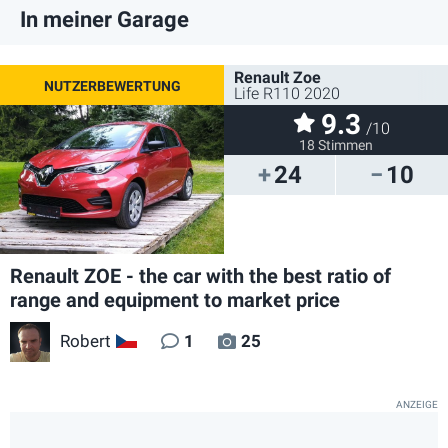
In meiner Garage
Renault Zoe
Life R110 2020
9.3
/10
18 Stimmen
24
10
Renault ZOE - the car with the best ratio of
range and equipment to market price
Robert
1
25
CZ