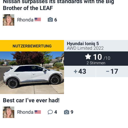
Nissan surpasses its standards with the Big
Brother of the LEAF
Rhonda
6
US
Hyundai Ioniq 5
AWD Limited 2022
10
/10
2 Stimmen
43
17
Best car I’ve ever had!
Rhonda
4
9
US