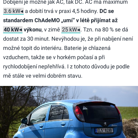
Dobíjení je možné jak AC, tak DC. AC má maximum
a dobití trvá v praxi 4,5 hodiny.
DC se
standardem ChAdeMO „umí“ v létě přijímat až
výkonu
, v zimě
. Tzn. na 80 % se dá
dostat za 30 minut. Nevýhodou je, že při nabíjení není
možné topit do interiéru. Baterie je chlazená
vzduchem, takže se v horkém počasí a při
rychlodobíjení nepřehřívá. I z tohoto důvodu je podle
mě stále ve velmi dobrém stavu.