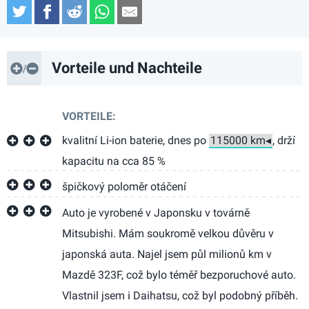
Twitter
Facebook
Reddit
WhatsApp
Email
Vorteile und Nachteile
VORTEILE:
kvalitní Li-ion baterie, dnes po
, drží
kapacitu na cca 85 %
špičkový poloměr otáčení
Auto je vyrobené v Japonsku v továrně
Mitsubishi. Mám soukromě velkou důvěru v
japonská auta. Najel jsem půl milionů km v
Mazdě 323F, což bylo téměř bezporuchové auto.
Vlastnil jsem i Daihatsu, což byl podobný příběh.