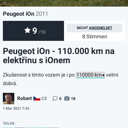
Peugeot iOn
2011
9
NICHT
ANGEMELDET
/10
8 Stimmen
Peugeot iOn - 110.000 km na
elektřinu s iOnem
Zkušenost s tímto vozem je i po
velmi
dobrá.
Robert
CZ
0
18
1 Mar 2021 7:43