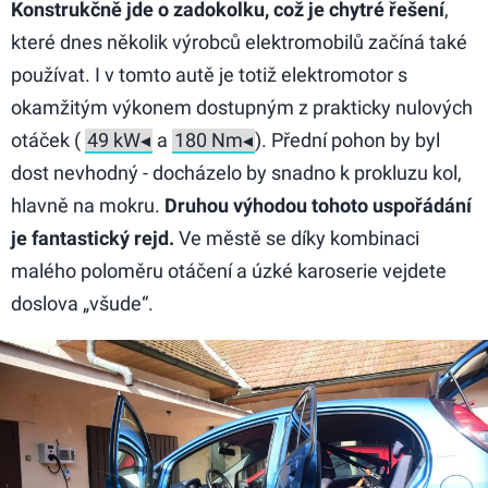
Konstrukčně jde o zadokolku, což je chytré řešení
,
které dnes několik výrobců elektromobilů začíná také
používat. I v tomto autě je totiž elektromotor s
okamžitým výkonem dostupným z prakticky nulových
otáček (
a
). Přední pohon by byl
dost nevhodný - docházelo by snadno k prokluzu kol,
hlavně na mokru.
Druhou výhodou tohoto uspořádání
je fantastický rejd.
Ve městě se díky kombinaci
malého poloměru otáčení a úzké karoserie vejdete
doslova „všude“.