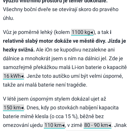
využití vnitřního prostoru je téměř dokonalé.
Všechny boční dveře se otevírají skoro do pravého
úhlu.
Vůz je poměrně lehký (kolem
), a tak
i
relativně slabý motor dokáže ve městě divy. Jízda je
hezky svižná.
Ale iOn se kupodivu nezalekne ani
dálnice a mnohokrát jsem s ním na dálnici jel. Zde je
samozřejmě překážkou malá Li-ion baterie o kapacitě
. Jenže toto autíčko umí být velmi úsporné,
takže ani malá baterie není tragédie.
V létě jsem úsporným stylem dokázal ujet až
. Dnes, kdy po stovkách nabíjení kapacita
baterie mírně klesla (o cca 15 %), běžně bez
omezování ujedu
, v zimě
. Jinak