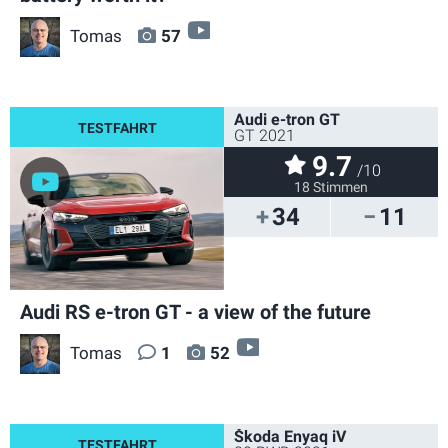
video
Tomas
57
Audi e-tron GT
GT 2021
9.7
/10
18 Stimmen
34
11
Audi RS e-tron GT - a view of the future
video
Tomas
1
52
Škoda Enyaq iV