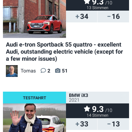
9.3
/10
13 Stimmen
34
16
Audi e-tron Sportback 55 quattro - excellent
Audi, outstanding electric vehicle (except for
a few minor issues)
Tomas
2
51
BMW iX3
2021
9.3
/10
14 Stimmen
33
13