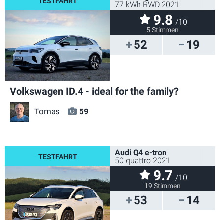
77 kWh RWD 2021
9.8
/10
5 Stimmen
52
19
Volkswagen ID.4 - ideal for the family?
Tomas
59
Audi Q4 e-tron
50 quattro 2021
9.7
/10
19 Stimmen
53
14