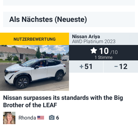
Als Nächstes (Neueste)
Nissan Ariya
AWD Platinum 2023
10
/10
1 Stimme
51
12
Nissan surpasses its standards with the Big
Brother of the LEAF
Rhonda
6
US