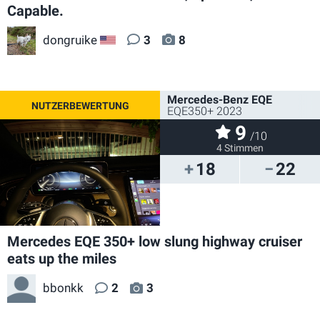
Capable.
dongruike
3
8
US
Mercedes-Benz EQE
EQE350+ 2023
9
/10
4 Stimmen
18
22
Mercedes EQE 350+ low slung highway cruiser
eats up the miles
bbonkk
2
3