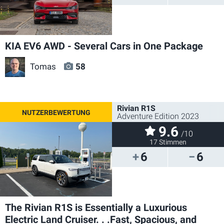
KIA EV6 AWD - Several Cars in One Package
Tomas
58
Rivian R1S
Adventure Edition 2023
9.6
/10
17 Stimmen
6
6
The Rivian R1S is Essentially a Luxurious
Electric Land Cruiser. . .Fast, Spacious, and