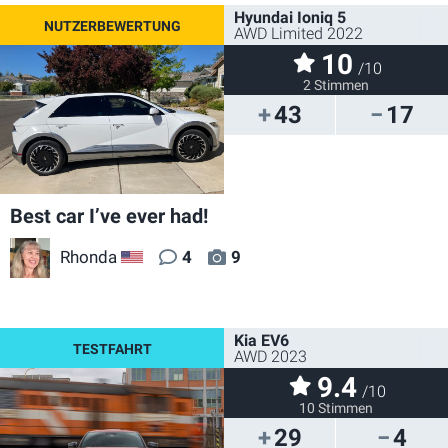
Hyundai Ioniq 5
AWD Limited 2022
10
/10
2 Stimmen
43
17
Best car I’ve ever had!
Rhonda
4
9
US
Kia EV6
AWD 2023
9.4
/10
10 Stimmen
29
4