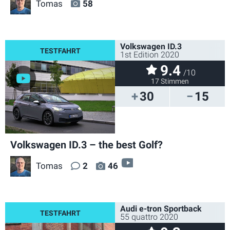
Tomas
58
Volkswagen ID.3
1st Edition 2020
9.4
/10
17 Stimmen
30
15
Volkswagen ID.3 – the best Golf?
video
Tomas
2
46
Audi e-tron Sportback
55 quattro 2020