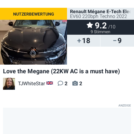
Renault Mégane E-Tech Electr
EV60 220bph Techno 2022
9.2
/10
9 Stimmen
18
9
Love the Megane (22KW AC is a must have)
TJWhiteStar
2
2
GB