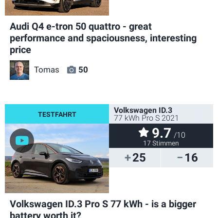
Audi Q4 e-tron 50 quattro - great
performance and spaciousness, interesting
price
Tomas
50
Volkswagen ID.3
77 kWh Pro S 2021
9.7
/10
17 Stimmen
25
16
Volkswagen ID.3 Pro S 77 kWh - is a bigger
battery worth it?