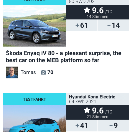
80 RWD 2021
9.6
/10
14 Stimmen
61
14
Škoda Enyaq iV 80 - a pleasant surprise, the
best car on the MEB platform so far
Tomas
70
Hyundai Kona Electric
64 kWh 2021
9.6
/10
21 Stimmen
41
9