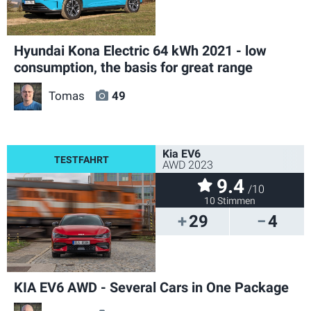
Hyundai Kona Electric 64 kWh 2021 - low
consumption, the basis for great range
Tomas
49
Kia EV6
AWD 2023
9.4
/10
10 Stimmen
29
4
KIA EV6 AWD - Several Cars in One Package