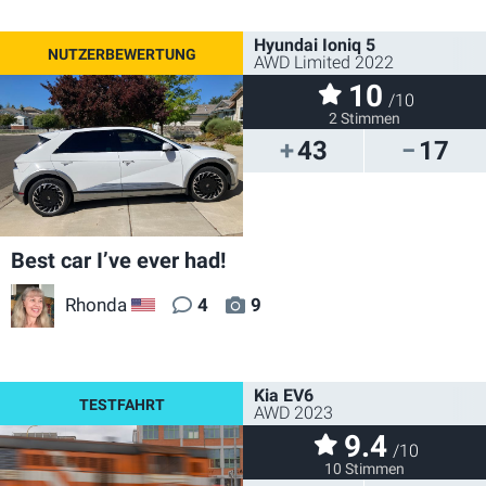
Hyundai Ioniq 5
AWD Limited 2022
10
/10
2 Stimmen
43
17
Best car I’ve ever had!
Rhonda
4
9
US
Kia EV6
AWD 2023
9.4
/10
10 Stimmen