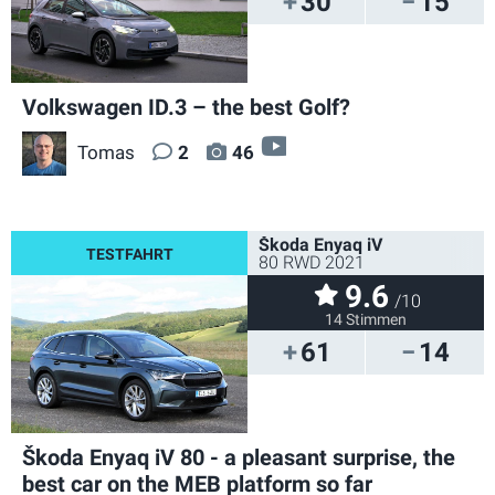
30
15
Volkswagen ID.3 – the best Golf?
video
Tomas
2
46
Škoda Enyaq iV
80 RWD 2021
9.6
/10
14 Stimmen
61
14
Škoda Enyaq iV 80 - a pleasant surprise, the
best car on the MEB platform so far