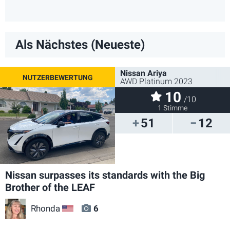
Als Nächstes (Neueste)
Nissan Ariya
AWD Platinum 2023
10
/10
1 Stimme
51
12
Nissan surpasses its standards with the Big
Brother of the LEAF
Rhonda
6
US