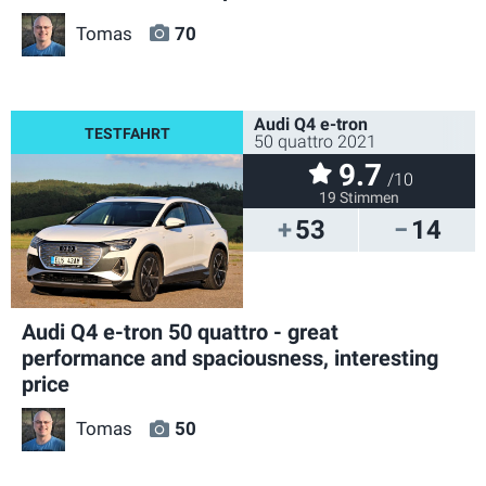
Tomas
70
Audi Q4 e-tron
50 quattro 2021
9.7
/10
19 Stimmen
53
14
Audi Q4 e-tron 50 quattro - great
performance and spaciousness, interesting
price
Tomas
50