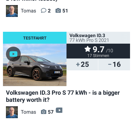
Tomas
2
51
Volkswagen ID.3
77 kWh Pro S 2021
9.7
/10
17 Stimmen
25
16
Volkswagen ID.3 Pro S 77 kWh - is a bigger
battery worth it?
video
Tomas
57