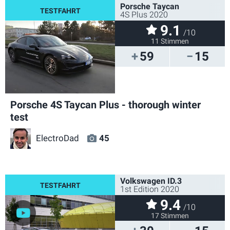
Porsche Taycan
4S Plus 2020
9.1
/10
11 Stimmen
59
15
Porsche 4S Taycan Plus - thorough winter
test
ElectroDad
45
Volkswagen ID.3
1st Edition 2020
9.4
/10
17 Stimmen