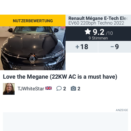
Renault Mégane E-Tech Electr
EV60 220bph Techno 2022
9.2
/10
9 Stimmen
18
9
Love the Megane (22KW AC is a must have)
TJWhiteStar
2
2
GB