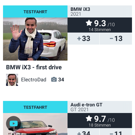
BMW iX3
2021
9.3
/10
14 Stimmen
33
13
BMW iX3 - first drive
ElectroDad
34
Audi e-tron GT
GT 2021
9.7
/10
18 Stimmen
34
11