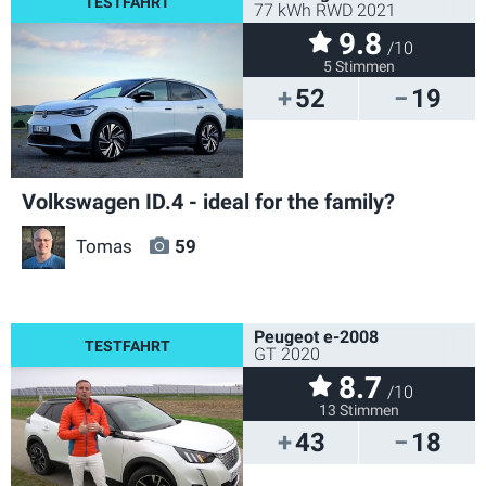
77 kWh RWD 2021
9.8
/10
5 Stimmen
52
19
Volkswagen ID.4 - ideal for the family?
Tomas
59
Peugeot e-2008
GT 2020
8.7
/10
13 Stimmen
43
18