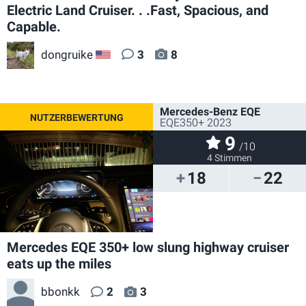
Electric Land Cruiser. . .Fast, Spacious, and
Capable.
dongruike
3
8
US
Mercedes-Benz EQE
EQE350+ 2023
9
/10
4 Stimmen
18
22
Mercedes EQE 350+ low slung highway cruiser
eats up the miles
bbonkk
2
3