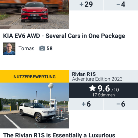
29
4
KIA EV6 AWD - Several Cars in One Package
Tomas
58
Rivian R1S
Adventure Edition 2023
9.6
/10
17 Stimmen
6
6
The Rivian R1S is Essentially a Luxurious