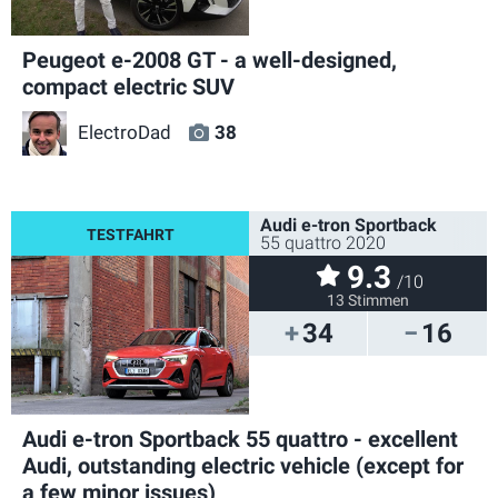
Peugeot e-2008 GT - a well-designed,
compact electric SUV
ElectroDad
38
Audi e-tron Sportback
55 quattro 2020
9.3
/10
13 Stimmen
34
16
Audi e-tron Sportback 55 quattro - excellent
Audi, outstanding electric vehicle (except for
a few minor issues)