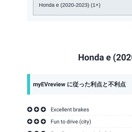
車:
Honda e (2
myEVreview に従った利点と不利点
Excellent brakes
Fun to drive (city)