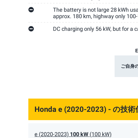
The battery is not large 28 kWh usab
approx. 180 km, highway only 100
DC charging only 56 kW, but for a ca
ご自身
Honda e (2020-2023) -
の技術
e (2020-2023)
100 kW
(100 kW)