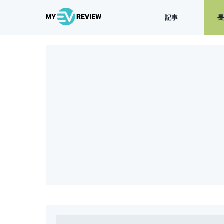
記事
所有者のレビュー
オーナーの話
試運転
ニュース
モデル