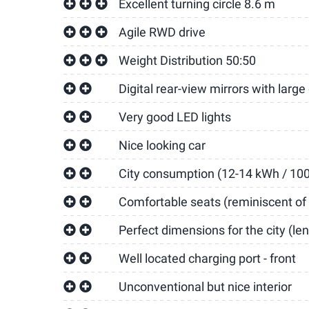
Excellent turning circle 8.6 m
Agile RWD drive
Weight Distribution 50:50
Digital rear-view mirrors with large
Very good LED lights
Nice looking car
City consumption (12-14 kWh / 100
Comfortable seats (reminiscent of 
Perfect dimensions for the city (le
Well located charging port - front
Unconventional but nice interior