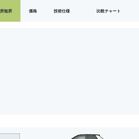
長所短所
価格
技術仕様
比較チャート
バッテリー総容量
利用可能バッテリー容量
電気自動車AC充電比較
DC高速充電
WLTP範囲
WLTP消費
加速0-100 KM/H
加速0-60 MPH
加速0-100 MPH
加速0-200 KM/H
クォーターマイル
最高速度
トルク
出力
長さ
幅
高さ
ホイールベース
重量
トランク /ブートスペース
フランクスペース
最小回転半径（縁石－縁石）
ドラッグ係数CD
地上高
最大牽引能力
シート最大