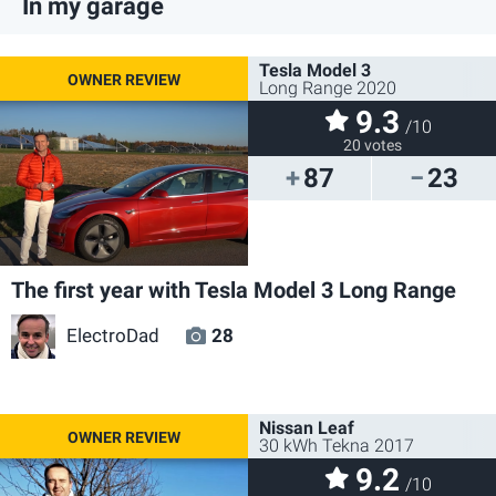
In my garage
Tesla Model 3
Long Range 2020
9.3
/10
20 votes
87
23
The first year with Tesla Model 3 Long Range
ElectroDad
28
Nissan Leaf
30 kWh Tekna 2017
9.2
/10