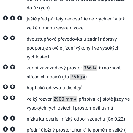
do úzkých)
ještě před pár lety nedosažitelné zrychlení v tak
velkém manažerském voze
dvoustupňová převodovka u zadní nápravy -
podporuje skvělé jízdní výkony i ve vysokých
rychlostech
zadní zavazadlový prostor
+ možnost
střešních nosičů (do
)
haptická odezva u displejů
velký rozvor
, přispívá k jistotě jízdy ve
vysokých rychlostech i prostornosti uvnitř
nízká karoserie - nízký odpor vzduchu (Cx 0.22)
přední úložný prostor „frunk“ je poměrně velký (