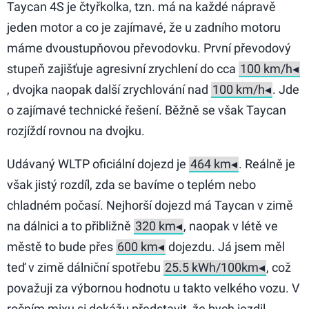
Taycan 4S je čtyřkolka, tzn. má na každé nápravě
jeden motor a co je zajímavé, že u zadního motoru
máme dvoustupňovou převodovku. První převodový
stupeň zajišťuje agresivní zrychlení do cca
, dvojka naopak další zrychlování nad
. Jde
o zajímavé technické řešení. Běžně se však Taycan
rozjíždí rovnou na dvojku.
Udávaný WLTP oficiální dojezd je
. Reálně je
však jistý rozdíl, zda se bavíme o teplém nebo
chladném počasí. Nejhorší dojezd má Taycan v zimě
na dálnici a to přibližně
, naopak v létě ve
městě to bude přes
dojezdu. Já jsem měl
teď v zimě dálniční spotřebu
, což
považuji za výbornou hodnotu u takto velkého vozu. V
ročním mixu si dokážu představit, že bych jezdil