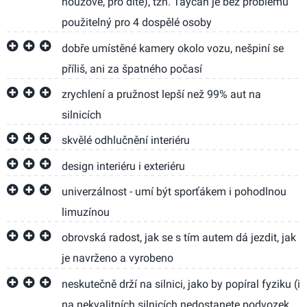
nouzové, pro dítě), tzn. Taycan je bez problémů
použitelný pro 4 dospělé osoby
dobře umístěné kamery okolo vozu, nešpiní se
příliš, ani za špatného počasí
zrychlení a pružnost lepší než 99% aut na
silnicích
skvělé odhlučnění interiéru
design interiéru i exteriéru
univerzálnost - umí být sporťákem i pohodlnou
limuzínou
obrovská radost, jak se s tím autem dá jezdit, jak
je navrženo a vyrobeno
neskutečně drží na silnici, jako by popíral fyziku (i
na nekvalitních silnicích nedostanete podvozek