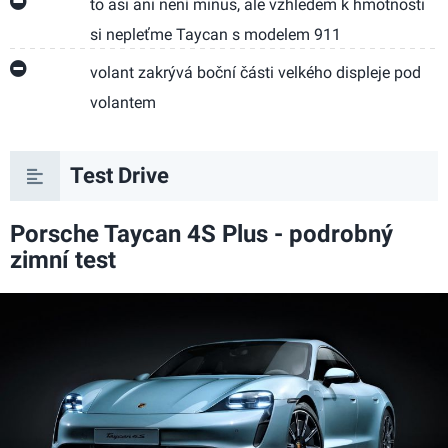
to asi ani není minus, ale vzhledem k hmotnosti
si nepleťme Taycan s modelem 911
volant zakrývá boční části velkého displeje pod
volantem
Test Drive
Porsche Taycan 4S Plus - podrobný
zimní test