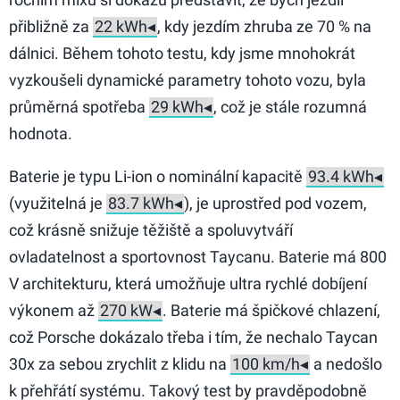
přibližně za
, kdy jezdím zhruba ze 70 % na
dálnici. Během tohoto testu, kdy jsme mnohokrát
vyzkoušeli dynamické parametry tohoto vozu, byla
průměrná spotřeba
, což je stále rozumná
hodnota.
Baterie je typu Li-ion o nominální kapacitě
(využitelná je
), je uprostřed pod vozem,
což krásně snižuje těžiště a spoluvytváří
ovladatelnost a sportovnost Taycanu. Baterie má 800
V architekturu, která umožňuje ultra rychlé dobíjení
výkonem až
. Baterie má špičkové chlazení,
což Porsche dokázalo třeba i tím, že nechalo Taycan
30x za sebou zrychlit z klidu na
a nedošlo
k přehřátí systému. Takový test by pravděpodobně