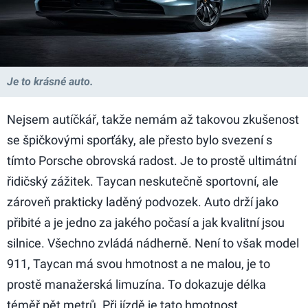
Je to krásné auto.
Nejsem autíčkář, takže nemám až takovou zkušenost
se špičkovými sporťáky, ale přesto bylo svezení s
tímto Porsche obrovská radost. Je to prostě ultimátní
řidičský zážitek. Taycan neskutečně sportovní, ale
zároveň prakticky laděný podvozek. Auto drží jako
přibité a je jedno za jakého počasí a jak kvalitní jsou
silnice. Všechno zvládá nádherně. Není to však model
911, Taycan má svou hmotnost a ne malou, je to
prostě manažerská limuzína. To dokazuje délka
téměř pět metrů. Při jízdě je tato hmotnost