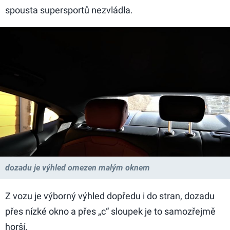
spousta supersportů nezvládla.
dozadu je výhled omezen malým oknem
Z vozu je výborný výhled dopředu i do stran, dozadu
přes nízké okno a přes „c“ sloupek je to samozřejmě
horší.