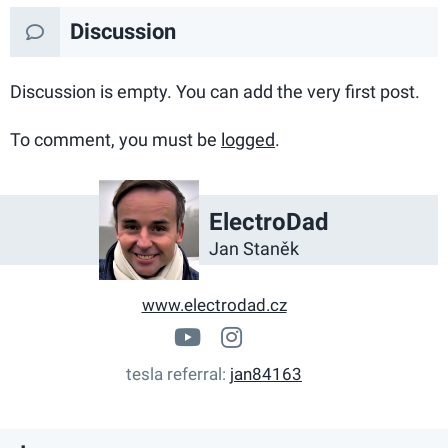
Discussion
Discussion is empty. You can add the very first post.
To comment, you must be
logged
.
ElectroDad
Jan Staněk
www.electrodad.cz
www.youtube.com/chan
electrodad_cz
tesla referral
jan84163