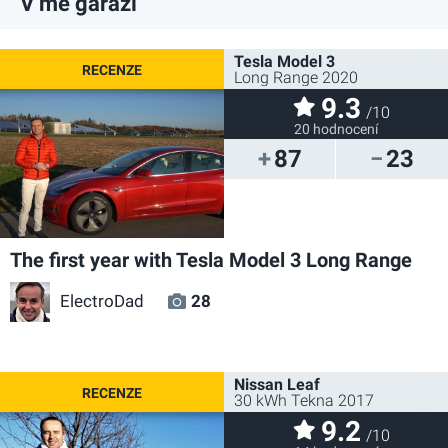
V mé garáži
Tesla Model 3
Long Range 2020
9.3
/10
20 hodnocení
87
23
The first year with Tesla Model 3 Long Range
ElectroDad
28
Nissan Leaf
30 kWh Tekna 2017
9.2
/10