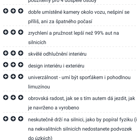
použitelný pro 4 dospělé osoby
dobře umístěné kamery okolo vozu, nešpiní se
příliš, ani za špatného počasí
zrychlení a pružnost lepší než 99% aut na
silnicích
skvělé odhlučnění interiéru
design interiéru i exteriéru
univerzálnost - umí být sporťákem i pohodlnou
limuzínou
obrovská radost, jak se s tím autem dá jezdit, jak
je navrženo a vyrobeno
neskutečně drží na silnici, jako by popíral fyziku (i
na nekvalitních silnicích nedostanete podvozek
do úzkých)