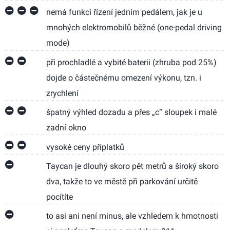
nemá funkci řízení jedním pedálem, jak je u
mnohých elektromobilů běžné (one-pedal driving
mode)
při prochladlé a vybité baterii (zhruba pod 25%)
dojde o částečnému omezení výkonu, tzn. i
zrychlení
špatný výhled dozadu a přes „c“ sloupek i malé
zadní okno
vysoké ceny příplatků
Taycan je dlouhý skoro pět metrů a široký skoro
dva, takže to ve městě při parkování určitě
pocítíte
to asi ani není minus, ale vzhledem k hmotnosti