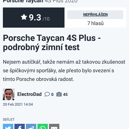
Porsche Taycan
4S Plus 2020
9.3
NEPŘIHLÁŠEN
/10
7 hlasů
Porsche Taycan 4S Plus -
podrobný zimní test
Nejsem autíčkář, takže nemám až takovou zkušenost
se špičkovými sporťáky, ale přesto bylo svezení s
tímto Porsche obrovská radost.
ElectroDad
0
45
20 Feb 2021 14:04
Twitter
Facebook
Reddit
WhatsApp
Email