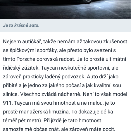
Je to krásné auto.
Nejsem autíčkář, takže nemám až takovou zkušenost
se špičkovými sporťáky, ale přesto bylo svezení s
tímto Porsche obrovská radost. Je to prostě ultimátní
řidičský zážitek. Taycan neskutečně sportovní, ale
zároveň prakticky laděný podvozek. Auto drží jako
přibité a je jedno za jakého počasí a jak kvalitní jsou
silnice. Všechno zvládá nádherně. Není to však model
911, Taycan má svou hmotnost a ne malou, je to
prostě manažerská limuzína. To dokazuje délka
téměř pět metrů. Při jízdě je tato hmotnost
samozřejmě občas znát, ale zároveň máte pocit,