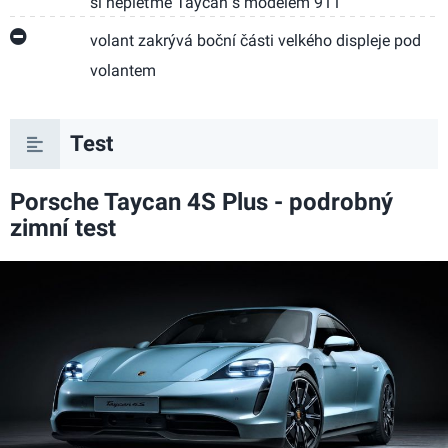
si nepleťme Taycan s modelem 911
volant zakrývá boční části velkého displeje pod
volantem
Test
Porsche Taycan 4S Plus - podrobný
zimní test