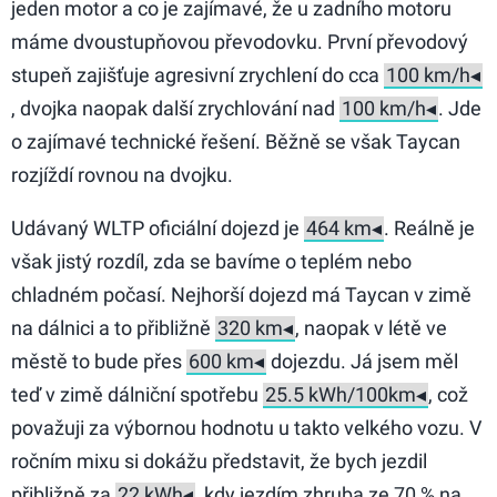
jeden motor a co je zajímavé, že u zadního motoru
máme dvoustupňovou převodovku. První převodový
stupeň zajišťuje agresivní zrychlení do cca
, dvojka naopak další zrychlování nad
. Jde
o zajímavé technické řešení. Běžně se však Taycan
rozjíždí rovnou na dvojku.
Udávaný WLTP oficiální dojezd je
. Reálně je
však jistý rozdíl, zda se bavíme o teplém nebo
chladném počasí. Nejhorší dojezd má Taycan v zimě
na dálnici a to přibližně
, naopak v létě ve
městě to bude přes
dojezdu. Já jsem měl
teď v zimě dálniční spotřebu
, což
považuji za výbornou hodnotu u takto velkého vozu. V
ročním mixu si dokážu představit, že bych jezdil
přibližně za
, kdy jezdím zhruba ze 70 % na