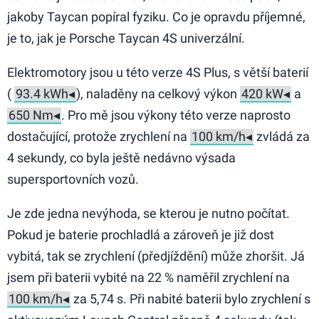
jakoby Taycan popíral fyziku. Co je opravdu příjemné,
je to, jak je Porsche Taycan 4S univerzální.
Elektromotory jsou u této verze 4S Plus, s větší baterií
(
), naladěny na celkový výkon
a
. Pro mě jsou výkony této verze naprosto
dostačující, protože zrychlení na
zvládá za
4 sekundy, co byla ještě nedávno výsada
supersportovních vozů.
Je zde jedna nevýhoda, se kterou je nutno počítat.
Pokud je baterie prochladlá a zároveň je již dost
vybitá, tak se zrychlení (předjíždění) může zhoršit. Já
jsem při baterii vybité na 22 % naměřil zrychlení na
za 5,74 s. Při nabité baterii bylo zrychlení s