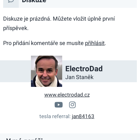
Diskuze je prázdná. Můžete vložit úplně první
příspěvek.
Pro přidání komentáře se musíte
přihlásit
.
ElectroDad
Jan Staněk
www.electrodad.cz
www.youtube.com/chan
electrodad_cz
tesla referral
jan84163