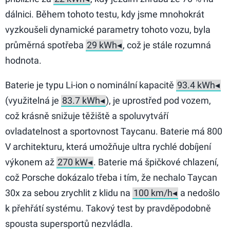
dálnici. Během tohoto testu, kdy jsme mnohokrát
vyzkoušeli dynamické parametry tohoto vozu, byla
průměrná spotřeba
, což je stále rozumná
hodnota.
Baterie je typu Li-ion o nominální kapacitě
(využitelná je
), je uprostřed pod vozem,
což krásně snižuje těžiště a spoluvytváří
ovladatelnost a sportovnost Taycanu. Baterie má 800
V architekturu, která umožňuje ultra rychlé dobíjení
výkonem až
. Baterie má špičkové chlazení,
což Porsche dokázalo třeba i tím, že nechalo Taycan
30x za sebou zrychlit z klidu na
a nedošlo
k přehřátí systému. Takový test by pravděpodobně
spousta supersportů nezvládla.