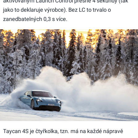
aktivovaným Launch Control přesně 4 sekundy (tak
jako to deklaruje výrobce). Bez LC to trvalo o
zanedbatelných 0,3 s více.
Taycan 4S je čtyřkolka, tzn. má na každé nápravě