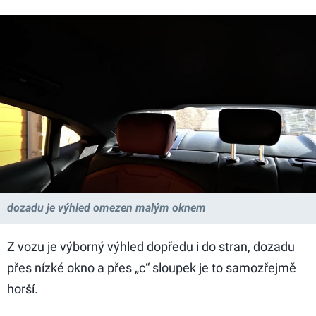
dozadu je výhled omezen malým oknem
Z vozu je výborný výhled dopředu i do stran, dozadu
přes nízké okno a přes „c“ sloupek je to samozřejmě
horší.