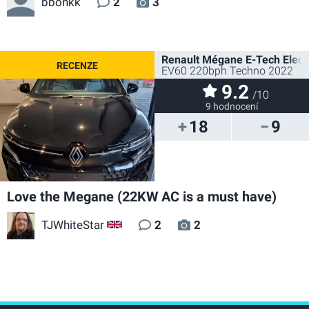
bbonkk
2
3
Renault Mégane E-Tech Electr
EV60 220bph Techno 2022
9.2
/10
9 hodnocení
18
9
Love the Megane (22KW AC is a must have)
TJWhiteStar
2
2
GB