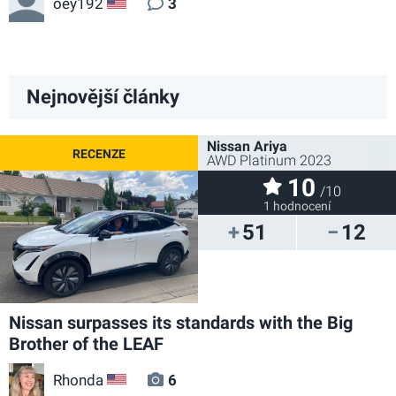
oey192
3
US
Nejnovější články
Nissan Ariya
AWD Platinum 2023
10
/10
1 hodnocení
51
12
Nissan surpasses its standards with the Big
Brother of the LEAF
Rhonda
6
US