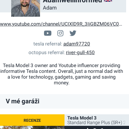
Adamwellinformed
Adam
www.youtube.com/channel/UCIXlD9R_3IiGBZM06VC0s1w
www.youtube.com/channe
adamwellinformed
@adamwellinform
tesla referral
adam97720
octopus referral
river-gull-450
Tesla Model 3 owner and Youtube influencer providing
informative Tesla content. Overall, just a normal dad with
a love for technology, gadgets, gaming and saving
money.
V mé garáži
Tesla Model 3
Standard Range Plus (SR+) 2