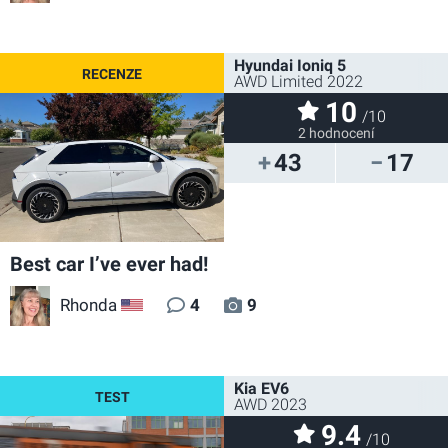
Hyundai Ioniq 5
AWD Limited 2022
10
/10
2 hodnocení
43
17
Best car I’ve ever had!
Rhonda
4
9
US
Kia EV6
AWD 2023
9.4
/10