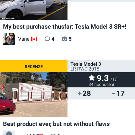
My best purchase thusfar: Tesla Model 3 SR+!
Vane
4
5
CA
Tesla Model 3
LR RWD 2018
9.3
/10
34 hodnocení
28
17
Best product ever, but not without flaws