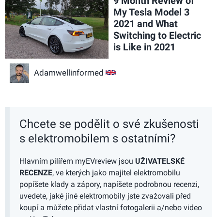
9 Month Review of
My Tesla Model 3
2021 and What
Switching to Electric
is Like in 2021
Adamwellinformed
GB
Chcete se podělit o své zkušenosti
s elektromobilem s ostatními?
Hlavním pilířem myEVreview jsou
UŽIVATELSKÉ
RECENZE
, ve kterých jako majitel elektromobilu
popíšete klady a zápory, napíšete podrobnou recenzi,
uvedete, jaké jiné elektromobily jste zvažovali před
koupí a můžete přidat vlastní fotogalerii a/nebo video