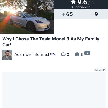
9.6
/10
37 hodnocení
65
9
Why I Chose The Tesla Model 3 As My Family
Car!
video
Adamwellinformed
2
3
GB