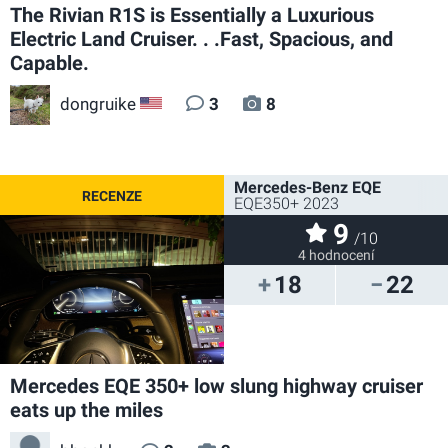
The Rivian R1S is Essentially a Luxurious
Electric Land Cruiser. . .Fast, Spacious, and
Capable.
dongruike
3
8
US
Mercedes-Benz EQE
EQE350+ 2023
9
/10
4 hodnocení
18
22
Mercedes EQE 350+ low slung highway cruiser
eats up the miles