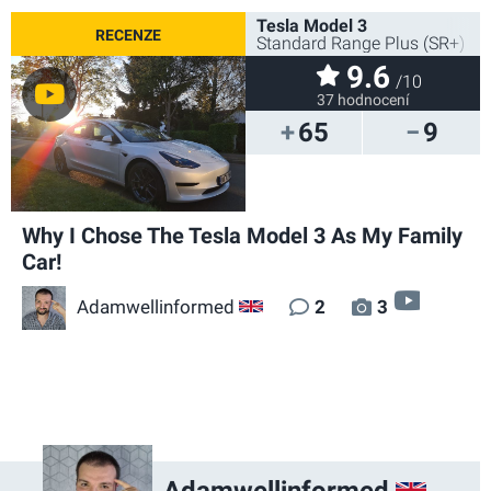
Tesla Model 3
Standard Range Plus (SR+) 2
9.6
/10
37 hodnocení
65
9
Why I Chose The Tesla Model 3 As My Family
Car!
video
Adamwellinformed
2
3
GB
GB