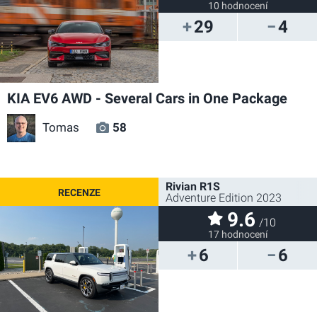
10 hodnocení
29
4
KIA EV6 AWD - Several Cars in One Package
Tomas
58
Rivian R1S
Adventure Edition 2023
9.6
/10
17 hodnocení
6
6