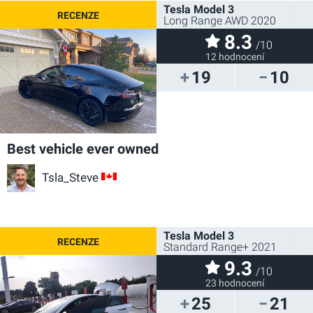
Tesla Model 3
Long Range AWD 2020
8.3
/10
12 hodnocení
19
10
Best vehicle ever owned
Tsla_Steve
CA
Tesla Model 3
Standard Range+ 2021
9.3
/10
23 hodnocení
25
21