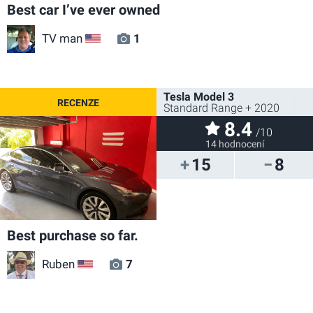
Best car I’ve ever owned
TV man
1
US
Tesla Model 3
Standard Range + 2020
8.4
/10
14 hodnocení
15
8
Best purchase so far.
Ruben
7
US