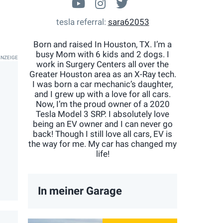
youtube.com/c/SaraJAwes
Sarajawesome
@Sarajawesome
tesla referral
sara62053
Born and raised In Houston, TX. I’m a
busy Mom with 6 kids and 2 dogs. I
work in Surgery Centers all over the
Greater Houston area as an X-Ray tech.
I was born a car mechanic’s daughter,
and I grew up with a love for all cars.
Now, I’m the proud owner of a 2020
Tesla Model 3 SRP. I absolutely love
being an EV owner and I can never go
back! Though I still love all cars, EV is
the way for me. My car has changed my
life!
In meiner Garage