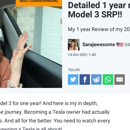
Detailed 1 year 
Model 3 SRP!!
My 1 year Review of my 2
Sarajawesome
US
14 Oct 2021 1:40
Twitter
Facebook
Reddit
Whats
Em
del 3 for one year! And here is my in depth,
the journey. Becoming a Tesla owner had actually
 And all for the better. You need to watch every
 owning a Tesla is all about!