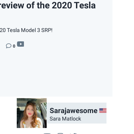
review of the 2020 Tesla
020 Tesla Model 3 SRP!
video
0
App
ail
US
Sarajawesome
Sara Matlock