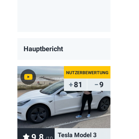
Hauptbericht
81
9
Tesla Model 3
9.8
/10