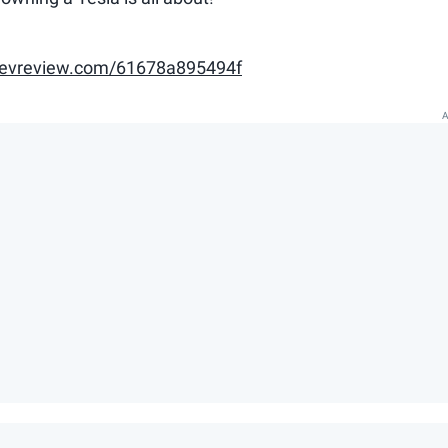
yevreview.com/61678a895494f