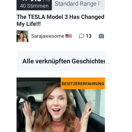
Standard Range Plus 2020
40 Stimmen
The TESLA Model 3 Has Changed
My Life!!!
vide
Sarajawesome
13
6
US
Alle verknüpften Geschichten