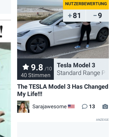
81
9
Tesla Model 3
9.8
/10
Standard Range Plus 2020
40 Stimmen
The TESLA Model 3 Has Changed
My Life!!!
vide
Sarajawesome
13
6
US