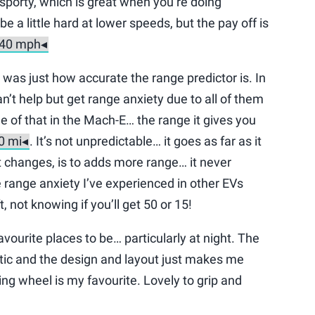
sporty, which is great when you’re doing
n be a little hard at lower speeds, but the pay off is
 was just how accurate the range predictor is. In
an’t help but get range anxiety due to all of them
e of that in the Mach-E… the range it gives you
. It’s not unpredictable… it goes as far as it
at changes, is to adds more range… it never
e range anxiety I’ve experienced in other EVs
t, not knowing if you’ll get 50 or 15!
vourite places to be… particularly at night. The
stic and the design and layout just makes me
ing wheel is my favourite. Lovely to grip and