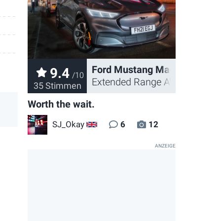
Ford Mustang Mach-E
9.4
/10
Extended Range AWD, Europe
35 Stimmen
Worth the wait.
SJ_Okay
6
12
GB