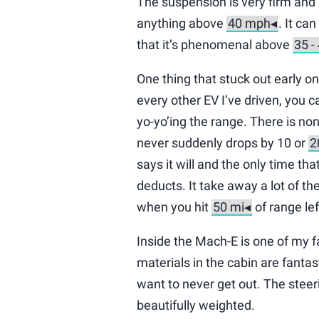
The suspension is very firm and 
anything above
. It ca
that it’s phenomenal above
One thing that stuck out early on
every other EV I’ve driven, you c
yo-yo’ing the range. There is non
never suddenly drops by 10 or
says it will and the only time th
deducts. It take away a lot of th
when you hit
of range lef
Inside the Mach-E is one of my fa
materials in the cabin are fanta
want to never get out. The steer
beautifully weighted.