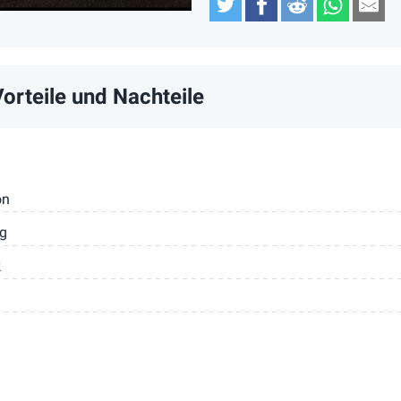
Twitter
Facebook
Reddit
Whats
Em
orteile und Nachteile
on
ng
k