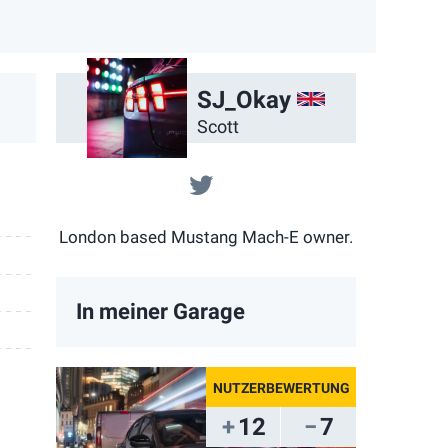
App
ail
GB
SJ_Okay
Scott
@@gigawattgarage
London based Mustang Mach-E owner.
In meiner Garage
12
7