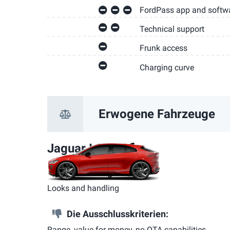
FordPass app and softw
Technical support
Frunk access
Charging curve
Erwogene Fahrzeuge
Jaguar I-PACE
Die Vorzüge:
Looks and handling
Die Ausschlusskriterien:
Range, value for money, no OTA capabilities